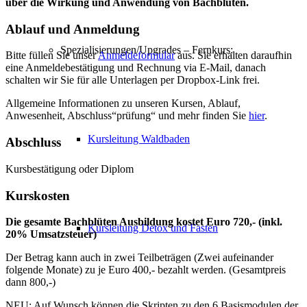
über die Wirkung und Anwendung von Bachblüten.
Ablauf und Anmeldung
Spezialisierungen/Upgrades – Fernkurs:
Bitte füllen Sie unser
Anmeldeformular
aus. Sie erhalten daraufhin
eine Anmeldebestätigung und Rechnung via E-Mail, danach
schalten wir Sie für alle Unterlagen per Dropbox-Link frei.
Allgemeine Informationen zu unseren Kursen, Ablauf,
Anwesenheit, Abschluss“prüfung“ und mehr finden Sie
hier
.
Kursleitung Waldbaden
Abschluss
Kursbestätigung oder Diplom
Kurskosten
Die gesamte Bachblüten Ausbildung kostet Euro 720,- (inkl.
Kursleitung Detox und Fasten
20% Umsatzsteuer)
Der Betrag kann auch in zwei Teilbeträgen (Zwei aufeinander
folgende Monate) zu je Euro 400,- bezahlt werden. (Gesamtpreis
dann 800,-)
NEU: Auf Wunsch können die Skripten zu den 6 Basismodulen der