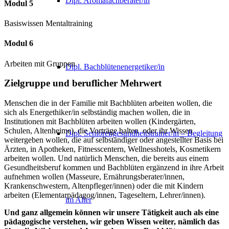
Dipl. Aromafachberater/in
Modul 5
Basiswissen Mentaltraining
Modul 6
Arbeiten mit Gruppen
Dipl. Bachblütenenergetiker/in
Zielgruppe und beruflicher Mehrwert
Menschen die in der Familie mit Bachblüten arbeiten wollen, die
sich als Energethiker/in selbständig machen wollen, die in
Institutionen mit Bachblüten arbeiten wollen (Kindergärten,
Schulen, Altenheime), die Vorträge halten oder ihr Wissen
Dipl. Seniorengesundheitstrainer/in – Begleitung
weitergeben wollen, die auf selbständiger oder angestellter Basis bei
Ärzten, in Apotheken, Fitnesscentern, Wellnesshotels, Kosmetikern
arbeiten wollen. Und natürlich Menschen, die bereits aus einem
Gesundheitsberuf kommen und Bachblüten ergänzend in ihre Arbeit
aufnehmen wollen (Masseure, Ernährungsberater/innen,
Krankenschwestern, Altenpfleger/innen) oder die mit Kindern
arbeiten (Elementarpädagog/innen, Tageseltern, Lehrer/innen).
im Alter
Und ganz allgemein können wir unsere Tätigkeit auch als eine
pädagogische verstehen, wir geben Wissen weiter, nämlich das