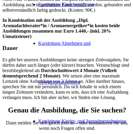
Kursleitung Kinderernährung
Ausbildung auch in gedruckter Form bestellt werden, gebunden und
selbstverständlich farbig gedruckt. (Kosten: 90€.)
In Kombination mit der Ausbildung „Dipl.
Aromafachberater*in / Aromaenergetiker*in kosten beide
Ausbildungen zusammen nur Euro 1.440,- (inkl. 20%
Umsatzsteuer)
Kursleitung Abnehmen und
Dauer
Es gibt bei unseren Ausbildungen keine strengen Zeitvorgaben, Sie
dürfen daher auch länger (oder kürzer) brauchen. Veranschlagt sind
berufsbegleitend als
Durchschnittswert 4 Monate (Vollzeit
dementsprechend 2 Monate)
. Wir setzen aber eine maximale
Lernzeit ohne Aufzahlung von 3 Jahren an. Alles darüber hinaus,
Gewichtsmanagement
sprechen Sie mit mir persönlich. Da sich Inhalte in solch einem
langen Zeitraum verändern, kann es sein, dass ich eine Aufzahlung
verlangen muss. Ich bin aber sicher, wir finden eine Lösung.
Genau die Ausbildung, die Sie suchen?
Kursleitung Kinder- und Jugendmentaltraining
Dann melden Sie sich gleich jetzt an – oder kontaktieren Sie uns,
wenn noch Fragen offen sind.