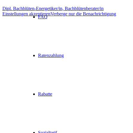
Dipl. Bachblüten-Energetiker/in, Bachblütenberater/in
Einstellungen akzeptieren
Verberge nur die Benachrichtigung
FAQ
Ratenzahlung
Rabatte
Sozialtarif