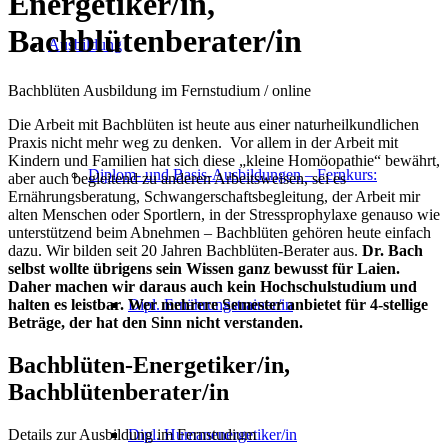
Energetiker/in,
Bachblütenberater/in
Ausbildung
Bachblüten Ausbildung im Fernstudium / online
Die Arbeit mit Bachblüten ist heute aus einer naturheilkundlichen
Praxis nicht mehr weg zu denken. Vor allem in der Arbeit mit
Kindern und Familien hat sich diese „kleine Homöopathie“ bewährt,
Diplom- und Basis-Ausbildungen – Fernkurs:
aber auch begleitend zu anderen Arbeitsweisen, sei es
Ernährungsberatung, Schwangerschaftsbegleitung, der Arbeit mir
alten Menschen oder Sportlern, in der Stressprophylaxe genauso wie
unterstützend beim Abnehmen – Bachblüten gehören heute einfach
dazu. Wir bilden seit 20 Jahren Bachblüten-Berater aus.
Dr. Bach
selbst wollte übrigens sein Wissen ganz bewusst für Laien.
Daher machen wir daraus auch kein Hochschulstudium und
halten es leistbar. Wer mehrere Semester anbietet für 4-stellige
Dipl. Ernährungstrainer/in
Beträge, der hat den Sinn nicht verstanden.
Bachblüten-Energetiker/in,
Bachblütenberater/in
Details zur Ausbildung im Fernstudium
Dipl. Humanenergetiker/in