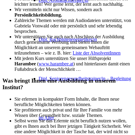
Dipl. Aromafachberater/in
leichter lernen! Wer gerne lernt, der lernt auch nachhaltig.
Wir vermitteln nicht nur Wissen, sondern auch
Persönlichkeitsbildung.
Zahlreiche Themen werden mit Audiodateien unterstützt, von
Gabriela Vonwald oder mir persönlich und sehr lebendig
besprochen.
Wir unterstützen Sie auch nach Abschluss der Ausbildung
Dipl. Bachblütenenergetiker/in
durch gemeinsame Werbung und bieten Ihnen die
Möglichkeit an unserem gemeinsamen Webauftritt
teilzunehmen – wie z. B. hier:
Liste der AbsolventInnen
Mit jedem Kurs unterstützen Sie unser Hilfsprojekt
Harambee
(
www.harambee.at
) und hinterlassen damit einen
Fußabdruck der Menschlichkeit …
Dipl. Seniorengesundheitstrainer/in – Begleitung
Was bringt Ihnen eine Ausbildung in unserem
Institut?
Sie erlernen in kompakter Form Inhalte, die Ihnen neue
berufliche Möglichkeiten bieten können.
Sie profitieren auch privat und für Ihre Familie von mehr
Wissen über Gesundheit bzw. soziale Themen.
im Alter
Selbst wenn Sie das Erlernte nicht beruflich nutzen wollen,
gibt es Ihnen auch bei Ihrer jetzigen Tätigkeit Sicherheit. Wer
eine andere Möglichkeit in der Tasche hat, der wird nicht so