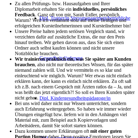
Zu allen Prüfungs- bzw. Hausaufgaben und Ihrer
Diplomarbeit erhalten Sie ein
individuelles, persönliches
Feedback
. Ganz oft von mir, Sarah Eidler, persönlich.
Dipl. Trainer/in Stressmanagement/betriebliche
Warum? Weil ich verdammt stolz auf meine fleißigen und
erfolgreichen Kursteilnehmerinnen und Kursteilnehmer bin!
Unsere Preise halten jedem seriösen Vergleich stand, wir
verzichten dafür auf zusätzliche Extras, die nur den Preis
hinauf treiben. Wir gehen davon aus, dass Sie sich einen
Ordner auch selbst kaufen können und nicht unsere
Notizblöcke brauchen.
Gesundheitsförderung
Wir trainieren praktisch ein, was Sie später am Kunden
brauchen
, also nicht nur theoretisches Wissen, für das später
niemand zahlen will. Und wir vermitteln es so klar und
einleuchtend wie möglich. Warum? Wer etwas nicht einfach
erklären kann, der kann es einfach nicht erklären. Zu oft saß
ich z.B. nach einem Gespräch mit Ärzten ratlos da – Ja, und
was heißt das jetzt eigentlich?! So soll es Ihren Kunden später
nicht gehen.
Dipl. Kindergesundheitspädagoge/in
Bei uns wird daher nicht nur Wissen unterrichtet, sondern
auch Erfahrung weitergegeben. So haben wir immer wieder
Übungen eingefügt bzw. liefern wir in den Anhängen viel
Material mit, zum Beispiel auch Kopiervorlagen und
Arbeitsideen, damit Sie sofort starten können.
Dazu kommen unsere Erklärungen oft
mit einer guten
Portion Humor
daher. Denn positive Emotionen lassen Sie