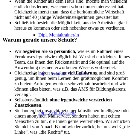
Wenn die Kinder aus dem Haus sind, möchte man vielleicht
endlich das lernen, was einen schon immer interessiert hat.
Gleichzeitig merkt man, dass die herkömmliche Wirtschaft
nicht auf 40-jährige Wiedereinsteigerinnen gewartet hat.
Schließlich besteht die Möglichkeit, aus der Arbeitslosigkeit
heraus zu kommen oder sich nebenher etwas zu verdienen.
Dipl. Mentaltrainer/in
Warum gerade unsere Schule?
Wir
begleiten Sie so persönlich,
wie es im Rahmen eines
Fernkurses irgendwie möglich ist. Wir sind ein kleines, feines
Team, das Ihnen den Rückenstärkt und Sie optimal auf die
Anwendung des neu erworbenen Wissens vorbereitet.
Gleichzeitig haben wir aber
viel Erfahrung
und sind groß
Dipl. Lerntrainerin/-trainer
genug, um Ihnen beim Lernen den größtmöglichen Komfort
zu bieten. Anfragen werden sehr zeitnah bearbeitet und wir
können alles bieten, was z.B. das AMS für Bildungskarenz
verlangt.
Selbstverständlich
ohne irgendwelche versteckten
Zusatzkosten
.
Sie landen bei uns nicht bei einer künstlichen Intelligenz oder
Dipl. Schulassistenz
einem anonymen Mailservice, sondern haben mit echten
Menschen zu tun, die Ihnen gerne weiterhelfen. Wir schicken
Sie nicht von A nach B und wieder zurück, bei uns weiß „die
Linke“, was „die Rechte“ tut.