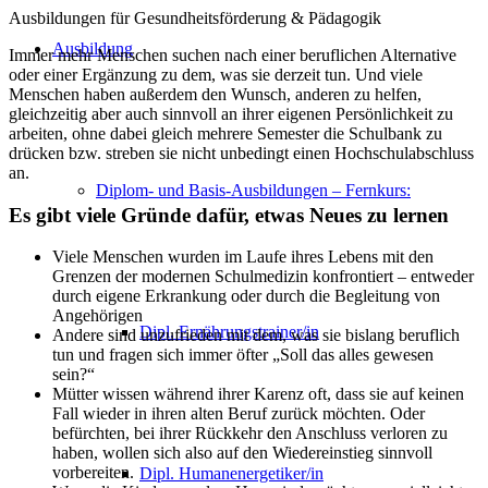
Ausbildungen für Gesundheitsförderung & Pädagogik
Ausbildung
Immer mehr Menschen suchen nach einer beruflichen Alternative
oder einer Ergänzung zu dem, was sie derzeit tun. Und viele
Menschen haben außerdem den Wunsch, anderen zu helfen,
gleichzeitig aber auch sinnvoll an ihrer eigenen Persönlichkeit zu
arbeiten, ohne dabei gleich mehrere Semester die Schulbank zu
drücken bzw. streben sie nicht unbedingt einen Hochschulabschluss
an.
Diplom- und Basis-Ausbildungen – Fernkurs:
Es gibt viele Gründe dafür, etwas Neues zu lernen
Viele Menschen wurden im Laufe ihres Lebens mit den
Grenzen der modernen Schulmedizin konfrontiert – entweder
durch eigene Erkrankung oder durch die Begleitung von
Angehörigen
Dipl. Ernährungstrainer/in
Andere sind unzufrieden mit dem, was sie bislang beruflich
tun und fragen sich immer öfter „Soll das alles gewesen
sein?“
Mütter wissen während ihrer Karenz oft, dass sie auf keinen
Fall wieder in ihren alten Beruf zurück möchten. Oder
befürchten, bei ihrer Rückkehr den Anschluss verloren zu
haben, wollen sich also auf den Wiedereinstieg sinnvoll
vorbereiten.
Dipl. Humanenergetiker/in