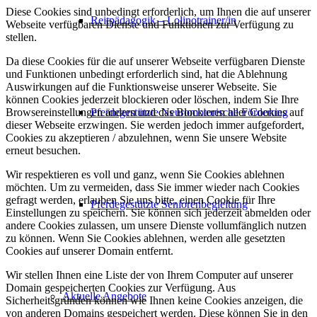
Diese Cookies sind unbedingt erforderlich, um Ihnen die auf unserer
Reitpädagogik – Lolinotrainer/in
Webseite verfügbaren Dienste und Funktionen zur Verfügung zu
stellen.
Da diese Cookies für die auf unserer Webseite verfügbaren Dienste
und Funktionen unbedingt erforderlich sind, hat die Ablehnung
Auswirkungen auf die Funktionsweise unserer Webseite. Sie
können Cookies jederzeit blockieren oder löschen, indem Sie Ihre
Browsereinstellungen ändern und das Blockieren aller Cookies auf
Pferdegestützte Neuromotorische Förderung
dieser Webseite erzwingen. Sie werden jedoch immer aufgefordert,
Cookies zu akzeptieren / abzulehnen, wenn Sie unsere Website
erneut besuchen.
Wir respektieren es voll und ganz, wenn Sie Cookies ablehnen
möchten. Um zu vermeiden, dass Sie immer wieder nach Cookies
gefragt werden, erlauben Sie uns bitte, einen Cookie für Ihre
Pferdegestützte Seniorenbegleitung
Einstellungen zu speichern. Sie können sich jederzeit abmelden oder
andere Cookies zulassen, um unsere Dienste vollumfänglich nutzen
zu können. Wenn Sie Cookies ablehnen, werden alle gesetzten
Cookies auf unserer Domain entfernt.
Wir stellen Ihnen eine Liste der von Ihrem Computer auf unserer
Domain gespeicherten Cookies zur Verfügung. Aus
Aktuelle Angebote
Sicherheitsgründen können wie Ihnen keine Cookies anzeigen, die
von anderen Domains gespeichert werden. Diese können Sie in den