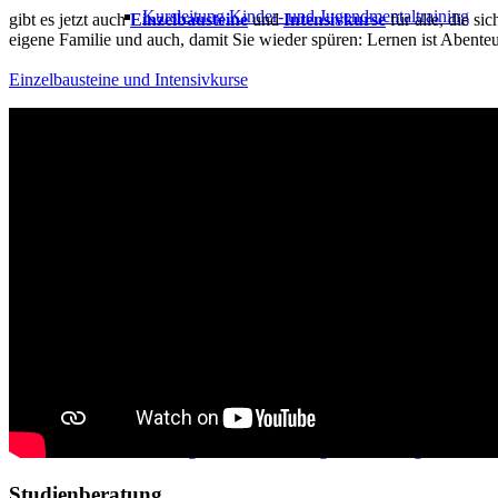
Kursleitung Kinder- und Jugendmentaltraining
gibt es jetzt auch
Einzelbausteine
und
Intensivkurse
für alle, die s
eigene Familie und auch, damit Sie wieder spüren: Lernen ist Abente
Einzelbausteine und Intensivkurse
Kursleitung Schüßler Salze
Online Kurse mit Präsenzteil
Pferdegestütztes Coaching und Training
Studienberatung