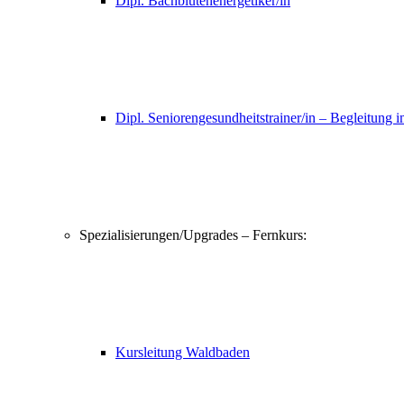
Dipl. Bachblütenenergetiker/in
Dipl. Seniorengesundheitstrainer/in – Begleitung i
Spezialisierungen/Upgrades – Fernkurs:
Kursleitung Waldbaden