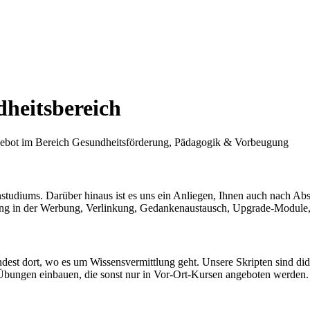
heits­bereich
angebot im Bereich Gesundheitsförderung, Pädagogik & Vorbeugung
udiums. Darüber hinaus ist es uns ein Anliegen, Ihnen auch nach Absch
ung in der Werbung, Verlinkung, Gedankenaustausch, Upgrade-Modul
st dort, wo es um Wissensvermittlung geht. Unsere Skripten sind didakt
e Übungen einbauen, die sonst nur in Vor-Ort-Kursen angeboten werden.