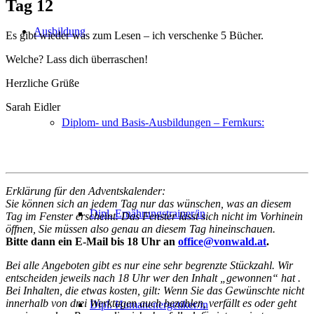
Tag 12
Ausbildung
Es gibt wieder was zum Lesen – ich verschenke 5 Bücher.
Welche? Lass dich überraschen!
Herzliche Grüße
Sarah Eidler
Diplom- und Basis-Ausbildungen – Fernkurs:
Erklärung für den Adventskalender:
Sie können sich an jedem Tag nur das wünschen, was an diesem
Dipl. Ernährungstrainer/in
Tag im Fenster erscheint. Das Fenster lässt sich nicht im Vorhinein
öffnen, Sie müssen also genau an diesem Tag hineinschauen.
Bitte dann ein E-Mail bis 18 Uhr an
office@vonwald.at
.
Bei alle Angeboten gibt es nur eine sehr begrenzte Stückzahl. Wir
entscheiden jeweils nach 18 Uhr wer den Inhalt „gewonnen“ hat .
Bei Inhalten, die etwas kosten, gilt: Wenn Sie das Gewünschte nicht
innerhalb von drei Werktagen auch bezahlen, verfällt es oder geht
Dipl. Humanenergetiker/in