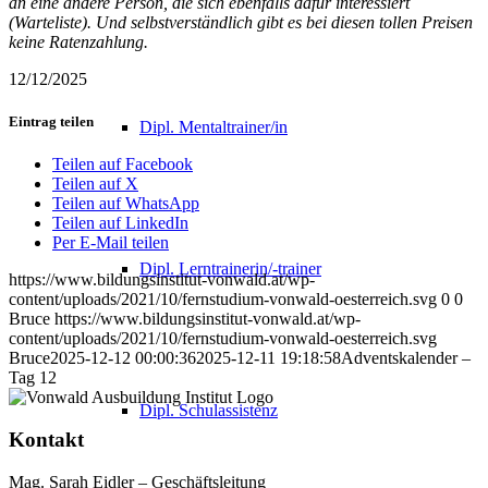
an eine andere Person, die sich ebenfalls dafür interessiert
(Warteliste).
Und selbstverständlich gibt es bei diesen tollen Preisen
keine Ratenzahlung.
12/12/2025
Eintrag teilen
Dipl. Mentaltrainer/in
Teilen auf Facebook
Teilen auf X
Teilen auf WhatsApp
Teilen auf LinkedIn
Per E-Mail teilen
Dipl. Lerntrainerin/-trainer
https://www.bildungsinstitut-vonwald.at/wp-
content/uploads/2021/10/fernstudium-vonwald-oesterreich.svg
0
0
Bruce
https://www.bildungsinstitut-vonwald.at/wp-
content/uploads/2021/10/fernstudium-vonwald-oesterreich.svg
Bruce
2025-12-12 00:00:36
2025-12-11 19:18:58
Adventskalender –
Tag 12
Dipl. Schulassistenz
Kontakt
Mag. Sarah Eidler – Geschäftsleitung