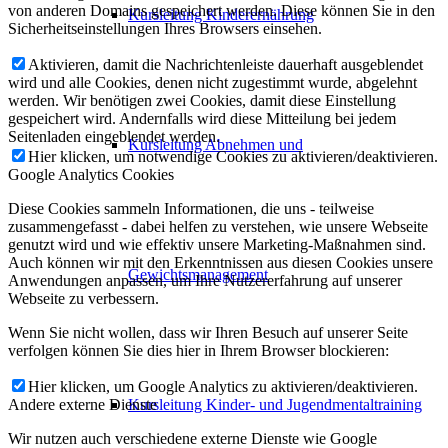
von anderen Domains gespeichert werden. Diese können Sie in den
Kursleitung Kinderernährung
Sicherheitseinstellungen Ihres Browsers einsehen.
Aktivieren, damit die Nachrichtenleiste dauerhaft ausgeblendet
wird und alle Cookies, denen nicht zugestimmt wurde, abgelehnt
werden. Wir benötigen zwei Cookies, damit diese Einstellung
gespeichert wird. Andernfalls wird diese Mitteilung bei jedem
Seitenladen eingeblendet werden.
Kursleitung Abnehmen und
Hier klicken, um notwendige Cookies zu aktivieren/deaktivieren.
Google Analytics Cookies
Diese Cookies sammeln Informationen, die uns - teilweise
zusammengefasst - dabei helfen zu verstehen, wie unsere Webseite
genutzt wird und wie effektiv unsere Marketing-Maßnahmen sind.
Auch können wir mit den Erkenntnissen aus diesen Cookies unsere
Gewichtsmanagement
Anwendungen anpassen, um Ihre Nutzererfahrung auf unserer
Webseite zu verbessern.
Wenn Sie nicht wollen, dass wir Ihren Besuch auf unserer Seite
verfolgen können Sie dies hier in Ihrem Browser blockieren:
Hier klicken, um Google Analytics zu aktivieren/deaktivieren.
Kursleitung Kinder- und Jugendmentaltraining
Andere externe Dienste
Wir nutzen auch verschiedene externe Dienste wie Google