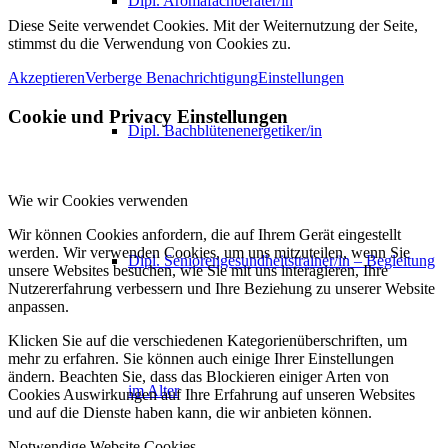
Dipl. Aromafachberater/in
Diese Seite verwendet Cookies. Mit der Weiternutzung der Seite,
stimmst du die Verwendung von Cookies zu.
Akzeptieren
Verberge Benachrichtigung
Einstellungen
Cookie und Privacy Einstellungen
Dipl. Bachblütenenergetiker/in
Wie wir Cookies verwenden
Wir können Cookies anfordern, die auf Ihrem Gerät eingestellt
werden. Wir verwenden Cookies, um uns mitzuteilen, wenn Sie
Dipl. Seniorengesundheitstrainer/in – Begleitung
unsere Websites besuchen, wie Sie mit uns interagieren, Ihre
Nutzererfahrung verbessern und Ihre Beziehung zu unserer Website
anpassen.
Klicken Sie auf die verschiedenen Kategorienüberschriften, um
mehr zu erfahren. Sie können auch einige Ihrer Einstellungen
ändern. Beachten Sie, dass das Blockieren einiger Arten von
im Alter
Cookies Auswirkungen auf Ihre Erfahrung auf unseren Websites
und auf die Dienste haben kann, die wir anbieten können.
Notwendige Website Cookies