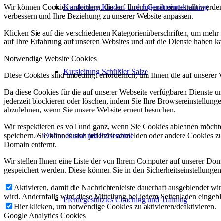
Kursleitung Kinder- und Jugendmentaltraining
Wir können Cookies anfordern, die auf Ihrem Gerät eingestellt werde
verbessern und Ihre Beziehung zu unserer Website anpassen.
Klicken Sie auf die verschiedenen Kategorienüberschriften, um mehr 
auf Ihre Erfahrung auf unseren Websites und auf die Dienste haben k
Notwendige Website Cookies
Kursleitung Schüßler Salze
Diese Cookies sind unbedingt erforderlich, um Ihnen die auf unserer
Da diese Cookies für die auf unserer Webseite verfügbaren Dienste 
jederzeit blockieren oder löschen, indem Sie Ihre Browsereinstellung
abzulehnen, wenn Sie unsere Website erneut besuchen.
Wir respektieren es voll und ganz, wenn Sie Cookies ablehnen möchte
Online Kurse mit Präsenzteil
speichern. Sie können sich jederzeit abmelden oder andere Cookies z
Domain entfernt.
Wir stellen Ihnen eine Liste der von Ihrem Computer auf unserer D
gespeichert werden. Diese können Sie in den Sicherheitseinstellunge
Aktivieren, damit die Nachrichtenleiste dauerhaft ausgeblendet w
wird. Andernfalls wird diese Mitteilung bei jedem Seitenladen eingeb
Pferdegestütztes Coaching und Training
Hier klicken, um notwendige Cookies zu aktivieren/deaktivieren.
Google Analytics Cookies