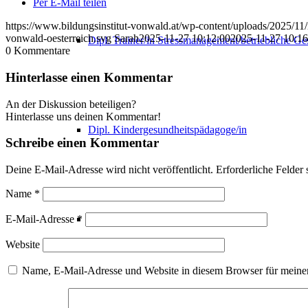
Per E-Mail teilen
https://www.bildungsinstitut-vonwald.at/wp-content/uploads/2025/11
vonwald-oesterreich.svg
Sarah
2025-11-27 10:12:00
2025-11-27 10:16
Dipl. Trainer/in Stressmanagement/betriebliche G
0
Kommentare
Hinterlasse einen Kommentar
An der Diskussion beteiligen?
Hinterlasse uns deinen Kommentar!
Dipl. Kindergesundheitspädagoge/in
Schreibe einen Kommentar
Deine E-Mail-Adresse wird nicht veröffentlicht.
Erforderliche Felder 
Name
*
Dipl. Aromafachberater/in
E-Mail-Adresse
*
Website
Name, E-Mail-Adresse und Website in diesem Browser für meine