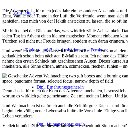
Die Adventzeit ist für mich jedes Jahr ein besonderer Abschnitt – und
Ausbildung
Zimt, Vanille oder Tanne in der Luft, die Vorfreude, wenn man sich 
genießen, statt mich von der Hektik anstecken zu lassen, die so oft i
Mir hilft dabei der Blick auf das, was wirklich zählt: Achtsamkeit, 
jeden Tag im Advent einen kleinen magischen Moment einbauen kann. D
Türchen soll nicht nur Freude bringen, sondern auch daran erinnern, w
Diplom- und Basis-Ausbildungen – Fernkurs:
Und wenn ich merke, jetzt lasse ich mich doch anstecken von all dem
gedanklich schon beim nächsten E-Mail zu sein. Ich nehme das Häferl
nehme den ersten Schluck mit geschlossenen Augen. Dieser kurze Auge
innehalten, alle Sinne öffnen, atmen, schmecken, riechen, fühlen – 
Dipl. Ernährungstrainer/in
Denn das ist für mich der Kern des Advents: innehalten, bewusst lebe
worum es wirklich geht: gemeinsame Zeit mit meinen Lieben. Und ja,
Und Weihnachten ist natürlich auch die Zeit für gute Taten – und fü
beginnt ein völlig neuer Lebensabschnitt: die Vorschule. Einige von ih
Leben verändert.
Dipl. Humanenergetiker/in
Vielleicht möchtet ihr in diesem Jahr ein Geschenk mit Sinn machen?