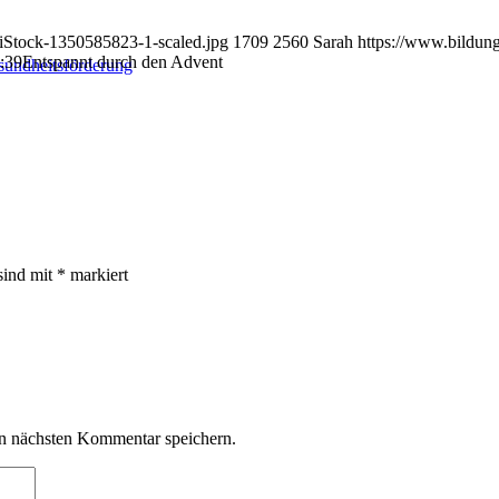
/iStock-1350585823-1-scaled.jpg
1709
2560
Sarah
https://www.bildung
:39
Entspannt durch den Advent
esundheitsförderung
sind mit
*
markiert
n nächsten Kommentar speichern.