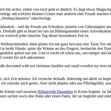
 ich bin sicher, vielen von euch geht es ähnlich. Es liegt etwas Magis
überlegt, mit welchen kleinen Gesten man anderen eine Freude machen k
m „Weihnachtsstress“ mitschwingt.
Dankbarkeit – und die Freude am Schenken, jenseits von Glitzerpapier u
eshalb gibt es heuer bei uns im Bildungsinstitut einen Adventkalender
ie wertvoll jeder einzelne Tag dieser besonderen Zeit ist.
 Weihnachtstrubel, dann gönne ich mir ganz bewusst eine Tasse Tee od
 in beide Hände, spüre die Wärme an den Fingern, beobachte den Dampf
nblick gehört nur mir. Und er reicht oft schon aus, um ruhiger und kl
und wieder bei sich ankommen.
n, sich Zeit nehmen. Ich versuche deshalb, frühzeitig mit allem zu beg
 ich schenke auch gerne. Aber nicht planlos oder aus Pflichtgefühl, 
r die Kinder und unserem
Hilfsprojekt Harambee
in Kenia beginnt zu Jah
nen suchen noch eine Patin oder einen Paten, der sie begleitet und unte