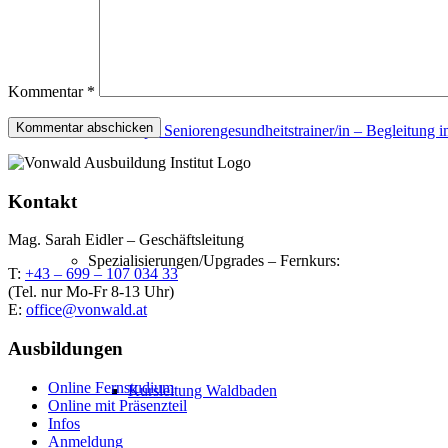
Dipl. Bachblütenenergetiker/in
Kommentar
*
Dipl. Seniorengesundheitstrainer/in – Begleitung i
Kontakt
Mag. Sarah Eidler – Geschäftsleitung
Spezialisierungen/Upgrades – Fernkurs:
T:
+43 – 699 – 107 034 33
(Tel. nur Mo-Fr 8-13 Uhr)
E:
office@vonwald.at
Ausbildungen
Online Fernstudium
Kursleitung Waldbaden
Online mit Präsenzteil
Infos
Anmeldung