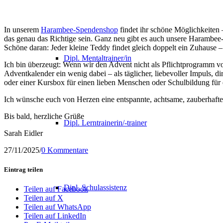
In unserem
Harambee-Spendenshop
findet ihr schöne Möglichkeiten
das genau das Richtige sein. Ganz neu gibt es auch unsere Harambee-T
Schöne daran: Jeder kleine Teddy findet gleich doppelt ein Zuhause –
Dipl. Mentaltrainer/in
Ich bin überzeugt: Wenn wir den Advent nicht als Pflichtprogramm vol
Adventkalender ein wenig dabei – als täglicher, liebevoller Impuls, d
oder einer Kursbox für einen lieben Menschen oder Schulbildung für e
Ich wünsche euch von Herzen eine entspannte, achtsame, zauberhafte
Bis bald, herzliche Grüße
Dipl. Lerntrainerin/-trainer
Sarah Eidler
27/11/2025
/
0 Kommentare
Eintrag teilen
Dipl. Schulassistenz
Teilen auf Facebook
Teilen auf X
Teilen auf WhatsApp
Teilen auf LinkedIn