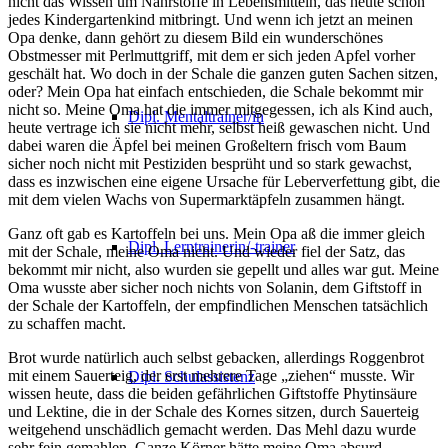
nicht das Wissen um Nährstoffe in Lebensmitteln, das heute schon
jedes Kindergartenkind mitbringt. Und wenn ich jetzt an meinen
Opa denke, dann gehört zu diesem Bild ein wunderschönes
Obstmesser mit Perlmuttgriff, mit dem er sich jeden Apfel vorher
geschält hat. Wo doch in der Schale die ganzen guten Sachen sitzen,
oder? Mein Opa hat einfach entschieden, die Schale bekommt mir
nicht so. Meine Oma hat die immer mitgegessen, ich als Kind auch,
Dipl. Mentaltrainer/in
heute vertrage ich sie nicht mehr, selbst heiß gewaschen nicht. Und
dabei waren die Äpfel bei meinen Großeltern frisch vom Baum
sicher noch nicht mit Pestiziden besprüht und so stark gewachst,
dass es inzwischen eine eigene Ursache für Leberverfettung gibt, die
mit dem vielen Wachs von Supermarktäpfeln zusammen hängt.
Ganz oft gab es Kartoffeln bei uns. Mein Opa aß die immer gleich
Dipl. Lerntrainerin/-trainer
mit der Schale, meine Oma nicht. Und wieder fiel der Satz, das
bekommt mir nicht, also wurden sie gepellt und alles war gut. Meine
Oma wusste aber sicher noch nichts von Solanin, dem Giftstoff in
der Schale der Kartoffeln, der empfindlichen Menschen tatsächlich
zu schaffen macht.
Brot wurde natürlich auch selbst gebacken, allerdings Roggenbrot
mit einem Sauerteig, der erst mehrere Tage „ziehen“ musste. Wir
Dipl. Schulassistenz
wissen heute, dass die beiden gefährlichen Giftstoffe Phytinsäure
und Lektine, die in der Schale des Kornes sitzen, durch Sauerteig
weitgehend unschädlich gemacht werden. Das Mehl dazu wurde
sehr fein gemahlen. Ganze Körner hätte meine Oma absurd