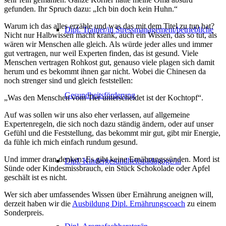
gefunden. Ihr Spruch dazu: „Ich bin doch kein Huhn.“
Warum ich das alles erzähle und was das mit dem Titel zu tun hat?
Dipl. Trainer/in Stressmanagement/betriebliche
Nicht nur Halbwissen macht krank, auch ein Wissen, das so tut, als
wären wir Menschen alle gleich. Als würde jeder alles und immer
gut vertragen, nur weil Experten finden, das ist gesund. Viele
Menschen vertragen Rohkost gut, genauso viele plagen sich damit
herum und es bekommt ihnen gar nicht. Wobei die Chinesen da
noch strenger sind und gleich feststellen:
Gesundheitsförderung
„Was den Menschen vom Tier unterscheidet ist der Kochtopf“.
Auf was sollen wir uns also eher verlassen, auf allgemeine
Expertenregeln, die sich noch dazu ständig ändern, oder auf unser
Gefühl und die Feststellung, das bekommt mir gut, gibt mir Energie,
da fühle ich mich einfach rundum gesund.
Und immer dran denken: Es gibt keine Ernährungssünden. Mord ist
Dipl. Kindergesundheitspädagoge/in
Sünde oder Kindesmissbrauch, ein Stück Schokolade oder Apfel
geschält ist es nicht.
Wer sich aber umfassendes Wissen über Ernährung aneignen will,
derzeit haben wir die
Ausbildung Dipl. Ernährungscoach
zu einem
Sonderpreis.