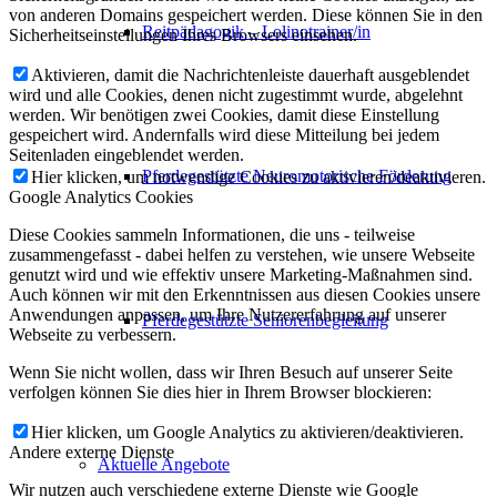
von anderen Domains gespeichert werden. Diese können Sie in den
Reitpädagogik – Lolinotrainer/in
Sicherheitseinstellungen Ihres Browsers einsehen.
Aktivieren, damit die Nachrichtenleiste dauerhaft ausgeblendet
wird und alle Cookies, denen nicht zugestimmt wurde, abgelehnt
werden. Wir benötigen zwei Cookies, damit diese Einstellung
gespeichert wird. Andernfalls wird diese Mitteilung bei jedem
Seitenladen eingeblendet werden.
Pferdegestützte Neuromotorische Förderung
Hier klicken, um notwendige Cookies zu aktivieren/deaktivieren.
Google Analytics Cookies
Diese Cookies sammeln Informationen, die uns - teilweise
zusammengefasst - dabei helfen zu verstehen, wie unsere Webseite
genutzt wird und wie effektiv unsere Marketing-Maßnahmen sind.
Auch können wir mit den Erkenntnissen aus diesen Cookies unsere
Anwendungen anpassen, um Ihre Nutzererfahrung auf unserer
Pferdegestützte Seniorenbegleitung
Webseite zu verbessern.
Wenn Sie nicht wollen, dass wir Ihren Besuch auf unserer Seite
verfolgen können Sie dies hier in Ihrem Browser blockieren:
Hier klicken, um Google Analytics zu aktivieren/deaktivieren.
Andere externe Dienste
Aktuelle Angebote
Wir nutzen auch verschiedene externe Dienste wie Google