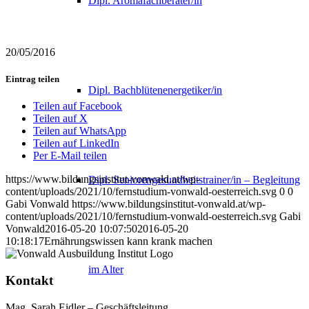
Dipl. Aromafachberater/in
20/05/2016
Eintrag teilen
Dipl. Bachblütenenergetiker/in
Teilen auf Facebook
Teilen auf X
Teilen auf WhatsApp
Teilen auf LinkedIn
Per E-Mail teilen
https://www.bildungsinstitut-vonwald.at/wp-
Dipl. Seniorengesundheitstrainer/in – Begleitung
content/uploads/2021/10/fernstudium-vonwald-oesterreich.svg
0
0
Gabi Vonwald
https://www.bildungsinstitut-vonwald.at/wp-
content/uploads/2021/10/fernstudium-vonwald-oesterreich.svg
Gabi
Vonwald
2016-05-20 10:07:50
2016-05-20
10:18:17
Ernährungswissen kann krank machen
im Alter
Kontakt
Mag. Sarah Eidler – Geschäftsleitung