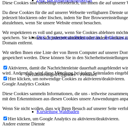
Dipl. Bachblütenenergetiker/in
Diese Cookies sind unbedingt erforderlich, um Ihnen die auf unserer
Da diese Cookies für die auf unserer Webseite verfügbaren Dienste 
jederzeit blockieren oder löschen, indem Sie Ihre Browsereinstellung
abzulehnen, wenn Sie unsere Website erneut besuchen.
Wir respektieren es voll und ganz, wenn Sie Cookies ablehnen möchte
Dipl. Seniorengesundheitstrainer/in – Begleitung i
speichern. Sie können sich jederzeit abmelden oder andere Cookies z
Domain entfernt.
Wir stellen Ihnen eine Liste der von Ihrem Computer auf unserer D
gespeichert werden. Diese können Sie in den Sicherheitseinstellunge
Aktivieren, damit die Nachrichtenleiste dauerhaft ausgeblendet w
wird. Andernfalls wird diese Mitteilung bei jedem Seitenladen eingeb
Spezialisierungen/Upgrades – Fernkurs:
Hier klicken, um notwendige Cookies zu aktivieren/deaktivieren.
Google Analytics Cookies
Diese Cookies sammeln Informationen, die uns - teilweise zusammeng
mit den Erkenntnissen aus diesen Cookies unsere Anwendungen anpas
Wenn Sie nicht wollen, dass wir Ihren Besuch auf unserer Seite verfo
Kursleitung Waldbaden
Hier klicken, um Google Analytics zu aktivieren/deaktivieren.
Andere externe Dienste