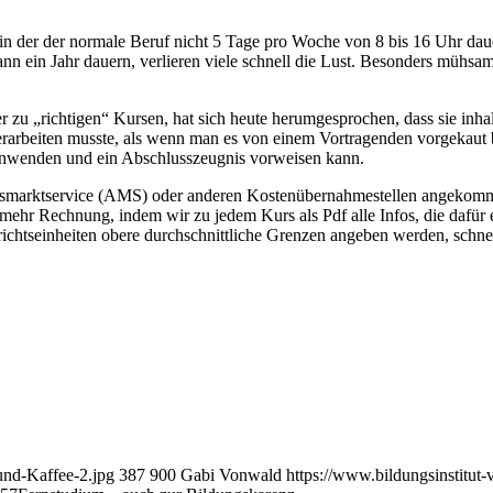
, in der der normale Beruf nicht 5 Tage pro Woche von 8 bis 16 Uhr da
in Jahr dauern, verlieren viele schnell die Lust. Besonders mühsam i
er zu „richtigen“ Kursen, hat sich heute herumgesprochen, dass sie inha
h erarbeiten musste, als wenn man es von einem Vortragenden vorgekau
anwenden und ein Abschlusszeugnis vorweisen kann.
rbeitsmarktservice (AMS) oder anderen Kostenübernahmestellen angekom
r Rechnung, indem wir zu jedem Kurs als Pdf alle Infos, die dafür erf
chtseinheiten obere durchschnittliche Grenzen angeben werden, schnel
und-Kaffee-2.jpg
387
900
Gabi Vonwald
https://www.bildungsinstitut