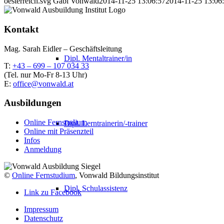
oesterreich.svg
Gabi Vonwald
2014-11-25 13:06:57
2014-11-25 13:06
Kontakt
Mag. Sarah Eidler – Geschäftsleitung
Dipl. Mentaltrainer/in
T:
+43 – 699 – 107 034 33
(Tel. nur Mo-Fr 8-13 Uhr)
E:
office@vonwald.at
Ausbildungen
Online Fernstudium
Dipl. Lerntrainerin/-trainer
Online mit Präsenzteil
Infos
Anmeldung
©
Online Fernstudium
, Vonwald Bildungsinstitut
Dipl. Schulassistenz
Link zu Facebook
Impressum
Datenschutz