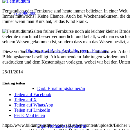
Fernstudien oder Fernkurse sind heute immer beliebter. In einer Welt
Ausbildung
Immer mittwochs? Keine Chance. Auch bei Wochenendkursen, die dann e
immer wenn man Kurs hat, ist das Kind krank.
Galten früher Fernkurse noch als leichter kleiner Brud
Gelernte manchmal besser verinnerlicht und behält, weil man es sic
seinem Wissen gekommen ist, sondern dass man das Wissen besitzt, 
Diplom- und Basis-Ausbildungen – Fernkurs:
Diese veränderte Sichtweise ist jetzt auch bei Institutionen wie A
Bildungskarenz bewilligt. Ab kommendem Jahr tragen wir dem noch meh
ausdrucken und dem Kostenträger vorlegen, wobei wir bei den Unterri
25/11/2014
Eintrag teilen
Dipl. Ernährungstrainer/in
Teilen auf Facebook
Teilen auf X
Teilen auf WhatsApp
Teilen auf LinkedIn
Per E-Mail teilen
https://www.bildungsinstitut-vonwald.at/wp-content/uploads/Bücher-
Dipl. Humanenergetiker/in