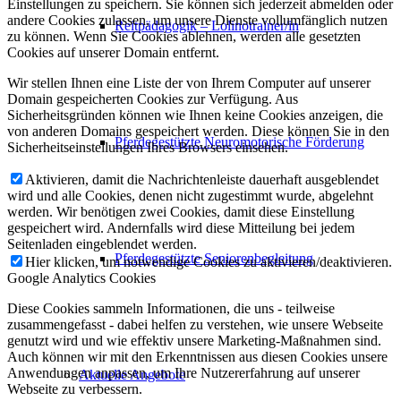
Einstellungen zu speichern. Sie können sich jederzeit abmelden oder
andere Cookies zulassen, um unsere Dienste vollumfänglich nutzen
Reitpädagogik – Lolinotrainer/in
zu können. Wenn Sie Cookies ablehnen, werden alle gesetzten
Cookies auf unserer Domain entfernt.
Wir stellen Ihnen eine Liste der von Ihrem Computer auf unserer
Domain gespeicherten Cookies zur Verfügung. Aus
Sicherheitsgründen können wie Ihnen keine Cookies anzeigen, die
von anderen Domains gespeichert werden. Diese können Sie in den
Pferdegestützte Neuromotorische Förderung
Sicherheitseinstellungen Ihres Browsers einsehen.
Aktivieren, damit die Nachrichtenleiste dauerhaft ausgeblendet
wird und alle Cookies, denen nicht zugestimmt wurde, abgelehnt
werden. Wir benötigen zwei Cookies, damit diese Einstellung
gespeichert wird. Andernfalls wird diese Mitteilung bei jedem
Seitenladen eingeblendet werden.
Pferdegestützte Seniorenbegleitung
Hier klicken, um notwendige Cookies zu aktivieren/deaktivieren.
Google Analytics Cookies
Diese Cookies sammeln Informationen, die uns - teilweise
zusammengefasst - dabei helfen zu verstehen, wie unsere Webseite
genutzt wird und wie effektiv unsere Marketing-Maßnahmen sind.
Auch können wir mit den Erkenntnissen aus diesen Cookies unsere
Anwendungen anpassen, um Ihre Nutzererfahrung auf unserer
Aktuelle Angebote
Webseite zu verbessern.