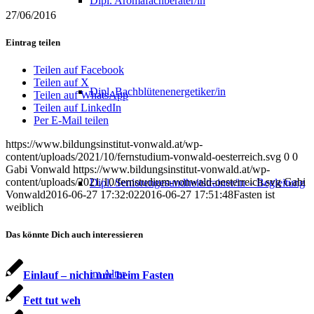
Dipl. Aromafachberater/in
27/06/2016
Eintrag teilen
Teilen auf Facebook
Teilen auf X
Dipl. Bachblütenenergetiker/in
Teilen auf WhatsApp
Teilen auf LinkedIn
Per E-Mail teilen
https://www.bildungsinstitut-vonwald.at/wp-
content/uploads/2021/10/fernstudium-vonwald-oesterreich.svg
0
0
Gabi Vonwald
https://www.bildungsinstitut-vonwald.at/wp-
content/uploads/2021/10/fernstudium-vonwald-oesterreich.svg
Gabi
Dipl. Seniorengesundheitstrainer/in – Begleitung
Vonwald
2016-06-27 17:32:02
2016-06-27 17:51:48
Fasten ist
weiblich
Das könnte Dich auch interessieren
im Alter
Einlauf – nicht nur beim Fasten
Fett tut weh