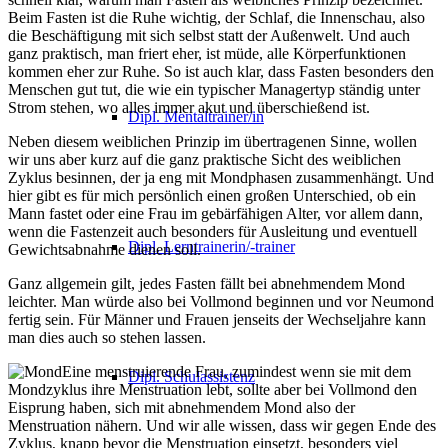
Beim Fasten ist die Ruhe wichtig, der Schlaf, die Innenschau, also
die Beschäftigung mit sich selbst statt der Außenwelt. Und auch
ganz praktisch, man friert eher, ist müde, alle Körperfunktionen
kommen eher zur Ruhe. So ist auch klar, dass Fasten besonders den
Menschen gut tut, die wie ein typischer Managertyp ständig unter
Strom stehen, wo alles immer akut und überschießend ist.
Dipl. Mentaltrainer/in
Neben diesem weiblichen Prinzip im übertragenen Sinne, wollen
wir uns aber kurz auf die ganz praktische Sicht des weiblichen
Zyklus besinnen, der ja eng mit Mondphasen zusammenhängt. Und
hier gibt es für mich persönlich einen großen Unterschied, ob ein
Mann fastet oder eine Frau im gebärfähigen Alter, vor allem dann,
wenn die Fastenzeit auch besonders für Ausleitung und eventuell
Dipl. Lerntrainerin/-trainer
Gewichtsabnahme dienen soll.
Ganz allgemein gilt, jedes Fasten fällt bei abnehmendem Mond
leichter. Man würde also bei Vollmond beginnen und vor Neumond
fertig sein. Für Männer und Frauen jenseits der Wechseljahre kann
man dies auch so stehen lassen.
Eine menstruierende Frau, zumindest wenn sie mit dem
Dipl. Schulassistenz
Mondzyklus ihre Menstruation lebt, sollte aber bei Vollmond den
Eisprung haben, sich mit abnehmendem Mond also der
Menstruation nähern. Und wir alle wissen, dass wir gegen Ende des
Zyklus, knapp bevor die Menstruation einsetzt, besonders viel