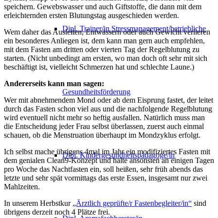
speichern. Gewebswasser und auch Giftstoffe, die dann mit dem
erleichternden ersten Blutungstag ausgeschieden werden.
Dipl. Trainer/in Stressmanagement/betriebliche
Wem daher das Ausleiten, Entwässern oder auch Gewicht verlieren
ein besonderes Anliegen ist, dem kann man gern auch empfehlen,
mit dem Fasten am dritten oder vierten Tag der Regelblutung zu
starten. (Nicht unbedingt am ersten, wo man doch oft sehr mit sich
beschäftigt ist, vielleicht Schmerzen hat und schlechte Laune.)
Andererseits kann man sagen:
Gesundheitsförderung
Wer mit abnehmendem Mond oder ab dem Eisprung fastet, der leitet
durch das Fasten schon viel aus und die nachfolgende Regelblutung
wird eventuell nicht mehr so heftig ausfallen. Natürlich muss man
die Entscheidung jeder Frau selbst überlassen, zuerst auch einmal
schauen, ob die Menstruation überhaupt im Mondzyklus erfolgt.
Ich selbst mache übrigens 4mal im Jahr ein modifiziertes Fasten mit
Dipl. Kindergesundheitspädagoge/in
dem genialen Clean9-Konzept und halte ansonsten an einigen Tagen
pro Woche das Nachtfasten ein, soll heißen, sehr früh abends das
letzte und sehr spät vormittags das erste Essen, insgesamt nur zwei
Mahlzeiten.
In unserem Herbstkur
„Ärztlich geprüfte/r Fastenbegleiter/in“
sind
übrigens derzeit noch 4 Plätze frei.