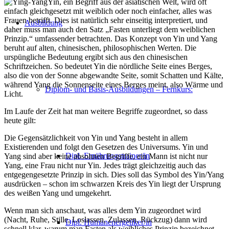
Yin, ein Begriff aus der asiatischen Welt, wird oft
einfach gleichgesetzt mit weiblich oder noch einfacher, alles was
Frauen betrifft. Dies ist natürlich sehr einseitig interpretiert, und
Ausbildung
daher muss man auch den Satz „Fasten unterliegt dem weiblichen
Prinzip.“ umfassender betrachten. Das Konzept von Yin und Yang
beruht auf alten, chinesischen, philosophischen Werten. Die
urspüngliche Bedeutung ergibt sich aus den chinesischen
Schriftzeichen. So bedeutet Yin die nördliche Seite eines Berges,
also die von der Sonne abgewandte Seite, somit Schatten und Kälte,
während Yang die Sonnenseite eines Berges meint, also Wärme und
Diplom- und Basis-Ausbildungen – Fernkurs:
Licht.
Im Laufe der Zeit hat man weitere Begriffe zugeordnet, so dass
heute gilt:
Die Gegensätzlichkeit von Yin und Yang besteht in allem
Existierenden und folgt den Gesetzen des Universums. Yin und
Dipl. Ernährungstrainer/in
Yang sind aber keine absoluten Begriffe, ein Mann ist nicht nur
Yang, eine Frau nicht nur Yin. Jedes trägt gleichzeitig auch das
entgegengesetzte Prinzip in sich. Dies soll das Symbol des Yin/Yang
ausdrücken – schon im schwarzen Kreis des Yin liegt der Ursprung
des weißen Yang und umgekehrt.
Wenn man sich anschaut, was alles dem Yin zugeordnet wird
(Nacht, Ruhe, Stille, Loslassen, Zulassen, Rückzug) dann wird
Dipl. Humanenergetiker/in
schnell klar, warum man Fasten als weibliches Prinzip bezeichnet.