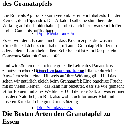
des Granatapfels
Die Rolle als Aphrodisiakum verdankt er einem Inhaltsstoff in den
Kernen, dem
Piperidin
. Das Alkaloid soll eine stimulierende
Wirkung auf die Libido haben ( und ist auch in schwarzem Pfeffer
und in Cannabis auffindbar).
Dipl. Mentaltrainer/in
Es verwundert also auch nicht, dass Kochrezepte, die was mit
körperlicher Liebe zu tun haben, oft auch Granatapfel in der ein
oder anderen Form beinhalten. Sehr beliebt ist zum Beispiel ein
Couscous-Salat mit Granatapfel.
Und wir können uns auch die gute alte Lehre des
Paracelsus
Dipl. Lerntrainerin/-trainer
zunutze machen. Der meinte ja, dass uns eine Pflanze durch ihr
Aussehen schon einen Hinweis auf ihre Wirkung gibt. Und das
sehen wir natürlich gleich beim Granatapfel: Eine bauchige Frucht
mit so vielen Kernen – das kann nur bedeutet, dass sie wie gemacht
ist für Frauen und alles Weibliche. Und der rote Saft, an was erinnert
uns der? Natürlich, an Blut, also wohl auch für unser Blut und
unseren Kreislauf eine gute Unterstützung.
Dipl. Schulassistenz
Die Besten Arten den Granatapfel zu
Essen