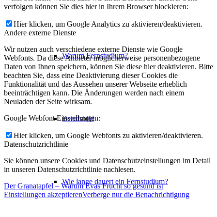
verfolgen können Sie dies hier in Ihrem Browser blockieren:
Hier klicken, um Google Analytics zu aktivieren/deaktivieren.
Andere externe Dienste
Wir nutzen auch verschiedene externe Dienste wie Google
Warum Fernstudium?
Webfonts. Da diese Anbieter möglicherweise personenbezogene
Daten von Ihnen speichern, können Sie diese hier deaktivieren. Bitte
beachten Sie, dass eine Deaktivierung dieser Cookies die
Funktionalität und das Aussehen unserer Webseite erheblich
beeinträchtigen kann. Die Änderungen werden nach einem
Neuladen der Seite wirksam.
Google Webfont Einstellungen:
Berufsbild
Hier klicken, um Google Webfonts zu aktivieren/deaktivieren.
Datenschutzrichtlinie
Sie können unsere Cookies und Datenschutzeinstellungen im Detail
in unseren Datenschutzrichtlinie nachlesen.
Wie lange dauert ein Fernstudium?
Der Granatapfel – Warum Evas Frucht so gesund ist
Einstellungen akzeptieren
Verberge nur die Benachrichtigung