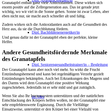
Dipl. Aromafachberater/in
Granatapfel enthält ganz viele Antioxidantien. Diese wirken sich
enorm positiv auf die Zellregeneration aus. Das ist gerade jetzt
wichtig, wo wir viel in die Sonne gehen. Sonne ist zwar Leben, aber
eben nicht nur, sie macht auch schneller alt und faltig.
Zudem wirken sich die Antioxidantien auch auf die Gesundheit des
Herz aus, da sie die Durchblutung fördern.
Dipl. Bachblütenenergetiker/in
Und genau dafür ist der Granatapfel eben der perfekte, kleine
Helfer.
Andere Gesundheitsfördernde Merkmale
des Granatapfels
Dipl. Seniorengesundheitstrainer/in – Begleitung
Der Granatapfel kann aber noch viel mehr. So wirkt die Frucht
Entzündungshemend und kann bei regelmäßigem Verzehr gezielt
Entzündungen bekämpfen. Auch bei Erkrankungen des Magens und
des Darms wird dem Granatapfel eine positive Wirkung
zugeschrieben. Jedenfalls ist er sehr mild und gut zuträglich.
Wenn Sie also Ihr Immunsystem unterstützen und der natürlichen
im Alter
Entschlackung des Körpers helfen wollen, ist der Granatapfel eine
sehr empfehlenswerte Ergänzung. Durch die Vielfältige
Einsatzweise, unterstützt er den Körper bei einer Vielzahl von