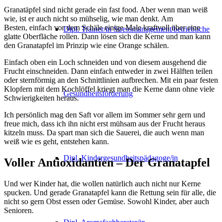
Granatäpfel sind nicht gerade ein fast food. Aber wenn man weiß
wie, ist er auch nicht so mühselig, wie man denkt. Am
Besten, einfach vor dem Schäle einige Male kraftvoll über eine
Dipl. Trainer/in Stressmanagement/betriebliche
glatte Oberfläche rollen. Dann lösen sich die Kerne und man kann
den Granatapfel im Prinzip wie eine Orange schälen.
Einfach oben ein Loch schneiden und von diesem ausgehend die
Frucht einschneiden. Dann einfach entweder in zwei Hälften teilen
oder sternförmig an den Schnittlinien aufbrechen. Mit ein paar festen
Klopfern mit dem Kochlöffel kriegt man die Kerne dann ohne viele
Gesundheitsförderung
Schwierigkeiten heraus.
Ich persönlich mag den Saft vor allem im Sommer sehr gern und
freue mich, dass ich ihn nicht erst mühsam aus der Frucht heraus
kitzeln muss. Da spart man sich die Sauerei, die auch wenn man
weiß wie es geht, entstehen kann.
Dipl. Kindergesundheitspädagoge/in
Voller Antioxidantien – Der Granatapfel
Und wer Kinder hat, die wollen natürlich auch nicht nur Kerne
spucken. Und gerade Granatapfel kann die Rettung sein für alle, die
nicht so gern Obst essen oder Gemüse. Sowohl Kinder, aber auch
Senioren.