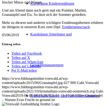
frischer Minze und Wasser.
Kursleitung Kinderernährung
Und am Abend dann auch gern mal ein Pomtini, Martini,
Granatapfel und Eis. So lässt sich der Sommer genießen.
Mehr zu diesem und anderen wichtigen Ernährungsthemen erfahren
sie übrigens in unserem Kurs zum Dipl.
Ernäherungscoach
.
Kursleitung Abnehmen und
05/06/2019
Eintrag teilen
Teilen auf Facebook
Teilen auf X
Teilen auf WhatsApp
Gewichtsmanagement
Teilen auf LinkedIn
Per E-Mail teilen
https://www.bildungsinstitut-vonwald.at/wp-
content/uploads/2015/06/Granatapfel.jpg
627
900
Gabi Vonwald
https://www.bildungsinstitut-vonwald.at/wp-
content/uploads/2021/10/fernstudium-vonwald-oesterreich.svg
Gabi
Vonwald
2019-06-05 08:15:28
2021-11-15 16:18:33
Der Granatapfel
Kursleitung Kinder- und Jugendmentaltraining
– Warum Evas Frucht so gesund ist