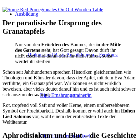
Ausbildung
Der paradisische Ursprung des
Granatapfels
Nur von den
Früchten des
Baumes, der
in der Mitte
des Gartens
steht, hat Gott gesagt: Davon dürft ihr
Diplom- und Basis-Ausbildungen – Fernkurs:
nicht essen und daran dürft ihr nicht rühren, sonst
werdet ihr sterben
Schon seit Jahrhunderten sprechen Historiker, gleichermaßen wie
Theologen und Künstler davon, dass der Apfel, mit dem Eva Adam
verführte, ein Granatapfel war. Wir können es nicht wirklich
beweisen, aber vieles deutet darauf hin und es ist auch nicht schwer
sich auszumalen warum:
Dipl. Ernährungstrainer/in
Rot, tropfend voll Saft und voller Kerne, einem unübersehbarem
Symbol der Fruchtbarkeit. Deshalb kommt er wohl auch im
Hohen
Lied Salomos
vor, wohl einem der erotischsten Texte der
Weltliteratur.
Aphrodisiakum und Blut – die Geschichte
Dipl. Humanenergetiker/in