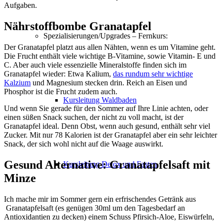
Aufgaben.
Nährstoffbombe Granatapfel
Spezialisierungen/Upgrades – Fernkurs:
Der Granatapfel platzt aus allen Nähten, wenn es um Vitamine geht.
Die Frucht enthält viele wichtige B-Vitamine, sowie Vitamin- E und
C. Aber auch viele essenzielle Mineralstoffe finden sich im
Granatapfel wieder: Etwa Kalium,
das rundum sehr wichtige
Kalzium
und Magnesium stecken drin. Reich an Eisen und
Phosphor ist die Frucht zudem auch.
Kursleitung Waldbaden
Und wenn Sie gerade für den Sommer auf Ihre Linie achten, oder
einen süßen Snack suchen, der nicht zu voll macht, ist der
Granatapfel ideal. Denn Obst, wenn auch gesund, enthält sehr viel
Zucker. Mit nur 78 Kalorien ist der Granatapfel aber ein sehr leichter
Snack, der sich wohl nicht auf die Waage auswirkt.
Gesund Alternative: Granatapfelsaft mit
Kursleitung Detox und Fasten
Minze
Ich mache mir im Sommer gern ein erfrischendes Getränk aus
Granatapfelsaft (es genügen 30ml um den Tagesbedarf an
Antioxidantien zu decken) einem Schuss Pfirsich-Aloe, Eiswürfeln,