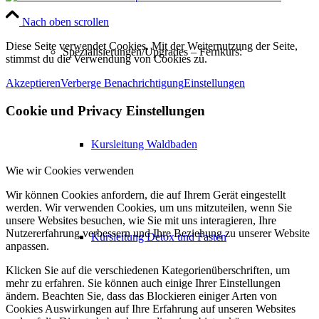
Nach oben scrollen
Diese Seite verwendet Cookies. Mit der Weiternutzung der Seite,
Spezialisierungen/Upgrades – Fernkurs:
stimmst du die Verwendung von Cookies zu.
Akzeptieren
Verberge Benachrichtigung
Einstellungen
Cookie und Privacy Einstellungen
Kursleitung Waldbaden
Wie wir Cookies verwenden
Wir können Cookies anfordern, die auf Ihrem Gerät eingestellt
werden. Wir verwenden Cookies, um uns mitzuteilen, wenn Sie
unsere Websites besuchen, wie Sie mit uns interagieren, Ihre
Nutzererfahrung verbessern und Ihre Beziehung zu unserer Website
Kursleitung Detox und Fasten
anpassen.
Klicken Sie auf die verschiedenen Kategorienüberschriften, um
mehr zu erfahren. Sie können auch einige Ihrer Einstellungen
ändern. Beachten Sie, dass das Blockieren einiger Arten von
Cookies Auswirkungen auf Ihre Erfahrung auf unseren Websites