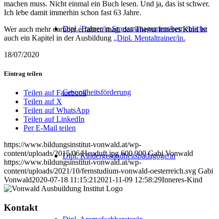
machen muss. Nicht einmal ein Buch lesen. Und ja, das ist schwer.
Ich lebe damit immerhin schon fast 63 Jahre.
Dipl. Trainer/in Stressmanagement/betriebliche
Wer auch mehr darüber erfahren mag, das Thema Inneres Kind ist
auch ein Kapitel in der Ausbildung
„Dipl. Mentaltrainer/in.
18/07/2020
Eintrag teilen
Gesundheitsförderung
Teilen auf Facebook
Teilen auf X
Teilen auf WhatsApp
Teilen auf LinkedIn
Per E-Mail teilen
https://www.bildungsinstitut-vonwald.at/wp-
content/uploads/2015/06/Heuduft.jpg
600
900
Gabi Vonwald
Dipl. Kindergesundheitspädagoge/in
https://www.bildungsinstitut-vonwald.at/wp-
content/uploads/2021/10/fernstudium-vonwald-oesterreich.svg
Gabi
Vonwald
2020-07-18 11:15:21
2021-11-09 12:58:29
Inneres-Kind
Kontakt