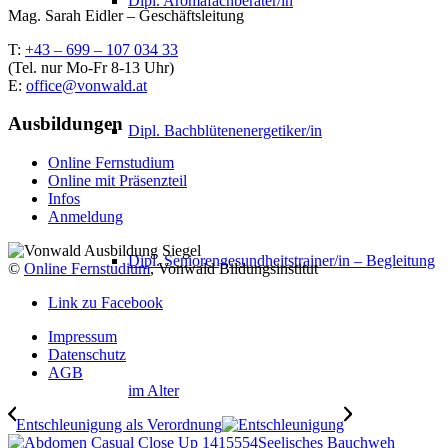
Dipl. Aromafachberater/in
Mag. Sarah Eidler – Geschäftsleitung
T:
+43 – 699 – 107 034 33
(Tel. nur Mo-Fr 8-13 Uhr)
E:
office@vonwald.at
Ausbildungen
Dipl. Bachblütenenergetiker/in
Online Fernstudium
Online mit Präsenzteil
Infos
Anmeldung
Dipl. Seniorengesundheitstrainer/in – Begleitung
©
Online Fernstudium
, Vonwald Bildungsinstitut
Link zu Facebook
Impressum
Datenschutz
AGB
im Alter
Entschleunigung als Verordnung
Seelisches Bauchweh