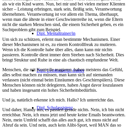
als wir ein Kind waren. Nun, bei mir und bei vielen meiner Klienten
sicher – Leistung erbringen, stark sein, fleißig sein, Verantwortung
übernehmen. Verantwortung ist vor allem ein Thema, überhaupt,
wenn man die älteste in einer Geschwisterreihe ist, wenn die Eltern
nicht die starken Menschen sind, die einem Sicherheit geben, es ein
Suchtproblem gibt zum Beispiel.
Dipl. Mentaltrainer/in
Um sich zu schützen, erlernt man bestimmte Mechanismen. Einer
dieser Mechanismen ist es, zu einem Kontrollfreak zu mutieren.
Wenn ich die Kontrolle habe über alles, dann kann mir nichts
passieren.
Kontrolle dient immer dem Streben nach Sicherheit. Dies
bringt Struktur und Ruhe in eine als chaotisch empfundene Welt.
Menschen, die mit Kontrolle reagieren, haben meistens das Gefühl,
Dipl. Lerntrainerin/-trainer
alles selbst machen zu müssen, man kann sich auf niemanden
verlassen (nicht einmal beim Einräumen des Geschirrspülers). Diese
Menschen können nicht delegieren, haben Angst davor loszulassen
und haben insgesamt ein hohes Sicherheitsbedürfnis.
Und ja, natürlich erkenne ich mich. Hallo? Ich unterrichte das.
Dipl. Schulassistenz
Und daher, Handy aus, es passiert gerade nichts. Nein, ich bin nicht
erreichbar. Nein, ich muss jetzt und heute keine Emails beantworten.
Nein, mein Umfeld schafft das alles auch gut, ich muss nicht auf
Abruf da sein. Und nein, auch kein Alibi-Sport, weil MAN das so