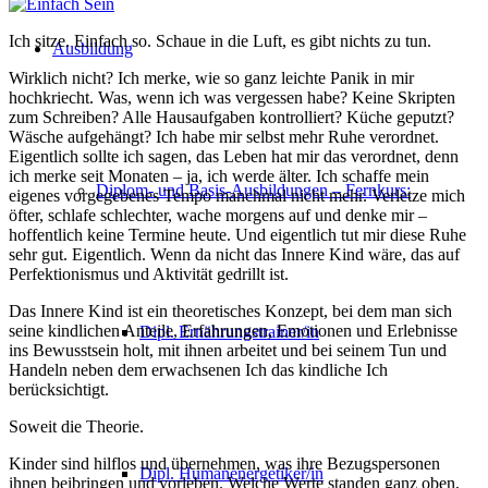
Ich sitze. Einfach so. Schaue in die Luft, es gibt nichts zu tun.
Ausbildung
Wirklich nicht? Ich merke, wie so ganz leichte Panik in mir
hochkriecht. Was, wenn ich was vergessen habe? Keine Skripten
zum Schreiben? Alle Hausaufgaben kontrolliert? Küche geputzt?
Wäsche aufgehängt? Ich habe mir selbst mehr Ruhe verordnet.
Eigentlich sollte ich sagen, das Leben hat mir das verordnet, denn
ich merke seit Monaten – ja, ich werde älter. Ich schaffe mein
Diplom- und Basis-Ausbildungen – Fernkurs:
eigenes vorgegebenes Tempo manchmal nicht mehr. Verletze mich
öfter, schlafe schlechter, wache morgens auf und denke mir –
hoffentlich keine Termine heute. Und eigentlich tut mir diese Ruhe
sehr gut. Eigentlich. Wenn da nicht das Innere Kind wäre, das auf
Perfektionismus und Aktivität gedrillt ist.
Das Innere Kind ist ein theoretisches Konzept, bei dem man sich
seine kindlichen Anteile, Erfahrungen, Emotionen und Erlebnisse
Dipl. Ernährungstrainer/in
ins Bewusstsein holt, mit ihnen arbeitet und bei seinem Tun und
Handeln neben dem erwachsenen Ich das kindliche Ich
berücksichtigt.
Soweit die Theorie.
Kinder sind hilflos und übernehmen, was ihre Bezugspersonen
Dipl. Humanenergetiker/in
ihnen beibringen und vorleben. Welche Werte standen ganz oben,