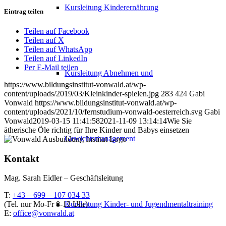
Kursleitung Kinderernährung
Eintrag teilen
Teilen auf Facebook
Teilen auf X
Teilen auf WhatsApp
Teilen auf LinkedIn
Per E-Mail teilen
Kursleitung Abnehmen und
https://www.bildungsinstitut-vonwald.at/wp-
content/uploads/2019/03/Kleinkinder-spielen.jpg
283
424
Gabi
Vonwald
https://www.bildungsinstitut-vonwald.at/wp-
content/uploads/2021/10/fernstudium-vonwald-oesterreich.svg
Gabi
Vonwald
2019-03-15 11:41:58
2021-11-09 13:14:14
Wie Sie
ätherische Öle richtig für Ihre Kinder und Babys einsetzen
Gewichtsmanagement
Kontakt
Mag. Sarah Eidler – Geschäftsleitung
T:
+43 – 699 – 107 034 33
Kursleitung Kinder- und Jugendmentaltraining
(Tel. nur Mo-Fr 8-13 Uhr)
E:
office@vonwald.at