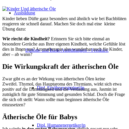
Ausbildung
Kinder lieben Düfte ganz besonders und ähnlich wie bei Bachblüten
reagieren sie schnell darauf. Machen Sie doch mal eine kleine
Übung dazu:
Wie riecht die Kindheit?
Erinnern Sie sich bitte einmal an
besondere Gerüche aus Ihrer eigenen Kindheit, welche Gefühle löst
dies in Ihnen aus? Aromatherapie also wunderbar auch für Kinder,
Diplom- und Basis-Ausbildungen – Fernkurs:
aber – ab wann?
Die Wirkungskraft der ätherischen Öle
Zwar gibt es an der Wirkung von ätherischen Ölen keine
Zweifel. Thymol, das Hauptaroma des Thymians, wirkt sich etwa
Dipl. Ernährungstrainer/in
positiv auf die Darmtätigkeit und die Verdauung aus, Jasmin ist
zuträglich für gute Stimmung und gesunden Schlaf. Doch die Frage
die sich oft stellt: Wann sollte man beginnen ätherische Öle
einzusetzen?
Ätherische Öle für Babys
Dipl. Humanenergetiker/in
Ich würde
in den ersten Babymonaten
ehrlich gesagt nur sehr