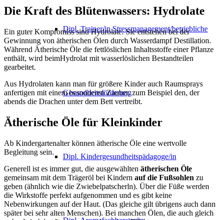
Die Kraft des Blütenwassers: Hydrolate
Dipl. Trainer/in Stressmanagement/betriebliche
Ein guter Kompromiss sind Hydrolate. Sie entstehen bei der
Gewinnung von ätherischen Ölen durch Wasserdampf Destillation.
Während Ätherische Öle die fettlöslichen Inhaltsstoffe einer Pflanze
enthält, wird beimHydrolat mit wasserlöslichen Bestandteilen
gearbeitet.
Aus Hydrolaten kann man für größere Kinder auch Raumsprays
Gesundheitsförderung
anfertigen mit einem besonderen Zauber, zum Beispiel den, der
abends die Drachen unter dem Bett vertreibt.
Ätherische Öle für Kleinkinder
Ab Kindergartenalter können ätherische Öle eine wertvolle
Begleitung sein.
Dipl. Kindergesundheitspädagoge/in
Generell ist es immer gut, die ausgewählten
ätherischen Öle
gemeinsam mit dem Trägeröl bei Kindern
auf die Fußsohlen
zu
geben (ähnlich wie die Zwiebelpatscherln). Über die Füße werden
die Wirkstoffe perfekt aufgenommen und es gibt keine
Nebenwirkungen auf der Haut. (Das gleiche gilt übrigens auch dann
später bei sehr alten Menschen). Bei manchen Ölen, die auch gleich