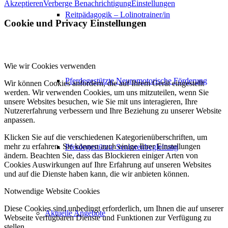
Akzeptieren
Verberge Benachrichtigung
Einstellungen
Reitpädagogik – Lolinotrainer/in
Cookie und Privacy Einstellungen
Wie wir Cookies verwenden
Pferdegestützte Neuromotorische Förderung
Wir können Cookies anfordern, die auf Ihrem Gerät eingestellt
werden. Wir verwenden Cookies, um uns mitzuteilen, wenn Sie
unsere Websites besuchen, wie Sie mit uns interagieren, Ihre
Nutzererfahrung verbessern und Ihre Beziehung zu unserer Website
anpassen.
Klicken Sie auf die verschiedenen Kategorienüberschriften, um
mehr zu erfahren. Sie können auch einige Ihrer Einstellungen
Pferdegestützte Seniorenbegleitung
ändern. Beachten Sie, dass das Blockieren einiger Arten von
Cookies Auswirkungen auf Ihre Erfahrung auf unseren Websites
und auf die Dienste haben kann, die wir anbieten können.
Notwendige Website Cookies
Diese Cookies sind unbedingt erforderlich, um Ihnen die auf unserer
Aktuelle Angebote
Webseite verfügbaren Dienste und Funktionen zur Verfügung zu
stellen.