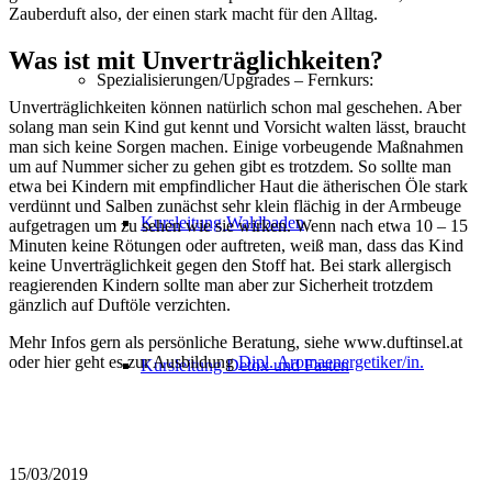
Zauberduft also, der einen stark macht für den Alltag.
Was ist mit Unverträglichkeiten?
Spezialisierungen/Upgrades – Fernkurs:
Unverträglichkeiten können natürlich schon mal geschehen. Aber
solang man sein Kind gut kennt und Vorsicht walten lässt, braucht
man sich keine Sorgen machen. Einige vorbeugende Maßnahmen
um auf Nummer sicher zu gehen gibt es trotzdem. So sollte man
etwa bei Kindern mit empfindlicher Haut die ätherischen Öle stark
verdünnt und Salben zunächst sehr klein flächig in der Armbeuge
Kursleitung Waldbaden
aufgetragen um zu sehen wie sie wirken. Wenn nach etwa 10 – 15
Minuten keine Rötungen oder auftreten, weiß man, dass das Kind
keine Unverträglichkeit gegen den Stoff hat. Bei stark allergisch
reagierenden Kindern sollte man aber zur Sicherheit trotzdem
gänzlich auf Duftöle verzichten.
Mehr Infos gern als persönliche Beratung, siehe www.duftinsel.at
oder hier geht es zur Ausbildung
Dipl. Aromaenergetiker/in.
Kursleitung Detox und Fasten
15/03/2019