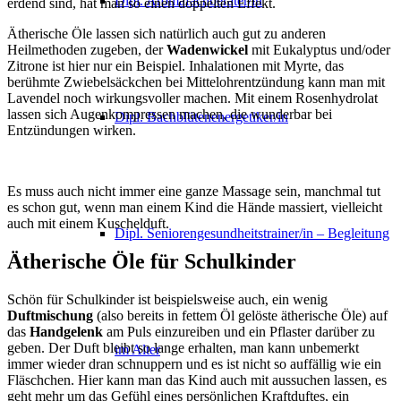
Dipl. Aromafachberater/in
erdend sind, hat man so einen doppelten Effekt.
Ätherische Öle lassen sich natürlich auch gut zu anderen
Heilmethoden zugeben, der
Wadenwickel
mit Eukalyptus und/oder
Zitrone ist hier nur ein Beispiel. Inhalationen mit Myrte, das
berühmte Zwiebelsäckchen bei Mittelohrentzündung kann man mit
Lavendel noch wirkungsvoller machen. Mit einem Rosenhydrolat
lassen sich Augenkompressen machen, die wunderbar bei
Dipl. Bachblütenenergetiker/in
Entzündungen wirken.
Es muss auch nicht immer eine ganze Massage sein, manchmal tut
es schon gut, wenn man einem Kind die Hände massiert, vielleicht
auch mit einem Kuschelduft.
Dipl. Seniorengesundheitstrainer/in – Begleitung
Ätherische Öle für Schulkinder
Schön für Schulkinder ist beispielsweise auch, ein wenig
Duftmischung
(also bereits in fettem Öl gelöste ätherische Öle) auf
das
Handgelenk
am Puls einzureiben und ein Pflaster darüber zu
geben. Der Duft bleibt so lange erhalten, man kann unbemerkt
im Alter
immer wieder dran schnuppern und es ist nicht so auffällig wie ein
Fläschchen. Hier kann man das Kind auch mit aussuchen lassen, es
geht mehr um das Gefühl eines persönlichen Kraftduftes, ein