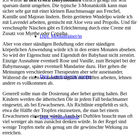
sparsam damit umgehen. Die typische 3-Monatskolik kann man
sicher sehr gut mit einer kleinen Bauchmassage aus Fenchel,
Kamille und Majoran lindern. Beim geröteten Windelpo würde ich
mit Lavendel arbeiten, gemischt mit Aloe vera und Propolis. Und für
verschnupfte Näschen gibt es Erleichterung durch eine Creme mit
Zusatz von Myrthe oder Copaiba.
Dipl. Mentaltrainer/in
Aber von einer ständigen Beduftung oder einer ständigen
körperlichen Anwendung würde ich in den ersten Monaten absehen.
So wird der Eigenschutz und Eigenduft der Babyhaut nicht zerstört.
Einzige Ausnahme eventuell Rose und Vanille, zum Beispiel bei der
Babymassage, später eventuell Mandarine dazu. Hier gehen die
Meinungen verschiedener Therapeuten aber sehr auseinander.
Dipl. Lerntrainerin/-trainer
Während die einen so ziemlich täglich mit Düften arbeiten, lehnen
andere es vollkommen ab.
Generell sollte man die Dosierung aber lieber gering halten. Bei
Kindern werden die ätherischen Öle in jedem Fall bedachtsamer
eingesetzt, als bei Erwachsenen. Als Richtlinie empfiehlt es sich,
etwa die Hälfte der Tropfen einzusetzen, die man bei einem
Erwachsenen einsetzen würde. Auch bei Duftölen braucht man oft
Dipl. Schulassistenz
viel weniger als man zunächst denken würde. In der Regel sind
wenige Tropfen mehr als genug um die gewünschte Wirkung zu
erreichen.