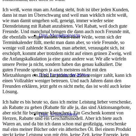
Ich weiß, wenn man am Anfang steht, froh ist über jeden Kunden,
dann ist man im Überschwang und weil man wirklich nicht weiß,
wie man damit umgehen soll, geneigt, immer wieder seine
Dienstleistung mit Rabatt anzubieten. Viel Rabatt, weil doch gute
Freunde. Und manchmal bringen die dann auch noch Freunde mit,
Dipl. Mentaltrainer/in
die ebenfalls weniger zahlen. Nach einer Weile, wenn sich der
Terminkalender füllt, merkt man dann aber, so viele Freunde, so
wenige voll zahlende Kunden, man arbeitet, verausgabt sich, ist
erschöpft, kommt aber trotzdem nicht auf einen grünen Zweig, weil
die Anfangskalkulation ja eine ganz andere war. Wir alle würfeln
unsere Preise ja nicht, sondern haben das genau kalkuliert. Die
guten Freunde springen ja auch meistens nicht mit den
Dipl. Lerntrainerin/-trainer
Mietzahlungen ein. Und für jeden, der 25% weniger zahlt, kann ich
einen Vollzahler weniger betreuen. Und nach Jahren dann den
Freunden erklären, jetzt geht es nicht mehr, das ist wohl auch keine
Lösung.
Ich halte es bis heute so, dass ich meine Leistung lieber verschenke,
als Rabatte zu geben (Rabatte für alle ja, das sind Aktionsangebote,
aber nicht für bestimmte Menschen). Ein Geschenk kommt von
Dipl. Schulassistenz
Herzen, Rabatte sind ein Geschäftsmodell. Aber ich biete auch
Waren an, und da bin ich dann schon mal großzügig, verschenke
mal eins meiner Bücher oder ein ätherisches Öl. Bei einem Produkt
steckt keine Leistung von mir drin, keine Zeit, keine Energie, kein