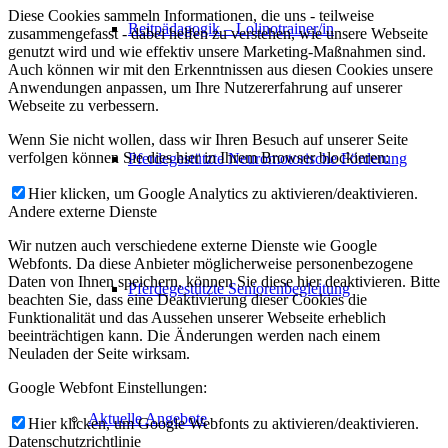
Diese Cookies sammeln Informationen, die uns - teilweise
Reitpädagogik – Lolinotrainer/in
zusammengefasst - dabei helfen zu verstehen, wie unsere Webseite
genutzt wird und wie effektiv unsere Marketing-Maßnahmen sind.
Auch können wir mit den Erkenntnissen aus diesen Cookies unsere
Anwendungen anpassen, um Ihre Nutzererfahrung auf unserer
Webseite zu verbessern.
Wenn Sie nicht wollen, dass wir Ihren Besuch auf unserer Seite
verfolgen können Sie dies hier in Ihrem Browser blockieren:
Pferdegestützte Neuromotorische Förderung
Hier klicken, um Google Analytics zu aktivieren/deaktivieren.
Andere externe Dienste
Wir nutzen auch verschiedene externe Dienste wie Google
Webfonts. Da diese Anbieter möglicherweise personenbezogene
Daten von Ihnen speichern, können Sie diese hier deaktivieren. Bitte
Pferdegestützte Seniorenbegleitung
beachten Sie, dass eine Deaktivierung dieser Cookies die
Funktionalität und das Aussehen unserer Webseite erheblich
beeinträchtigen kann. Die Änderungen werden nach einem
Neuladen der Seite wirksam.
Google Webfont Einstellungen:
Aktuelle Angebote
Hier klicken, um Google Webfonts zu aktivieren/deaktivieren.
Datenschutzrichtlinie