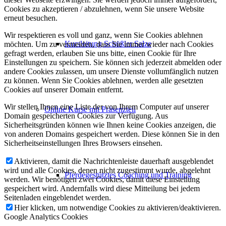
Cookies zu akzeptieren / abzulehnen, wenn Sie unsere Website
erneut besuchen.
Wir respektieren es voll und ganz, wenn Sie Cookies ablehnen
Kursleitung Schüßler Salze
möchten. Um zu vermeiden, dass Sie immer wieder nach Cookies
gefragt werden, erlauben Sie uns bitte, einen Cookie für Ihre
Einstellungen zu speichern. Sie können sich jederzeit abmelden oder
andere Cookies zulassen, um unsere Dienste vollumfänglich nutzen
zu können. Wenn Sie Cookies ablehnen, werden alle gesetzten
Cookies auf unserer Domain entfernt.
Wir stellen Ihnen eine Liste der von Ihrem Computer auf unserer
Online Kurse mit Präsenzteil
Domain gespeicherten Cookies zur Verfügung. Aus
Sicherheitsgründen können wie Ihnen keine Cookies anzeigen, die
von anderen Domains gespeichert werden. Diese können Sie in den
Sicherheitseinstellungen Ihres Browsers einsehen.
Aktivieren, damit die Nachrichtenleiste dauerhaft ausgeblendet
wird und alle Cookies, denen nicht zugestimmt wurde, abgelehnt
Pferdegestütztes Coaching und Training
werden. Wir benötigen zwei Cookies, damit diese Einstellung
gespeichert wird. Andernfalls wird diese Mitteilung bei jedem
Seitenladen eingeblendet werden.
Hier klicken, um notwendige Cookies zu aktivieren/deaktivieren.
Google Analytics Cookies