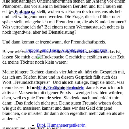
Alle selbständigen Unternehmer/innen stehen am Anfang vor einem
Phänomen, das vor allem in helfenden Berufen und für Frauen ein
echtes Problem darstellt, wollen wir Frauen doch meistens als lieb
Ausbildung
und nett wahrgenommen werden. Die Frage, die sich früher oder
später stellt, wie gehe ich mit Freunden um, die als Kunde kommen?
Was verrechne ich da? Bei einem reinen Warenaustausch geht es ja
noch irgendwie, aber bei Dienstleistung?
Und dann kommt er irgendwann, der Freundschaftspreis.
Diplom- und Basis-Ausbildungen – Fernkurs:
Bevor wir weiter darüber diskutieren, ob und wie sinnvoll das ist,
lassen Sie mich ein
e Geschichte erzählen aus der Zeit,
da meine Töchter noch klein waren:
Meine jüngere Tochter, damals vier Jahre alt, hört ein Gespräch mit,
das ich am Telefon führe und in diesem Gespräch fällt auch das
Wort „Freundschaftspreis“. Und als ich auflege, fragt sie mich, was
denn das sei. Ich erkläre, dass gute Freunde – damals war ich noch
Dipl. Ernährungstrainer/in
aktiv als Masseurin mit eigener Praxis – weniger bezahlen würden,
eben, weil es gute Freunde seien. Sie denkt nach und erklärt mir
dann: „Das finde ich nicht gut. Deine guten Freunde wissen doch,
wie gut du massieren kannst und dass wir das Geld dringend
brauchen, die müssten dir dann doch eigentlich mehr zahlen als alle
anderen.“
Dipl. Humanenergetiker/in
Kindermund, aber doch so wahr.