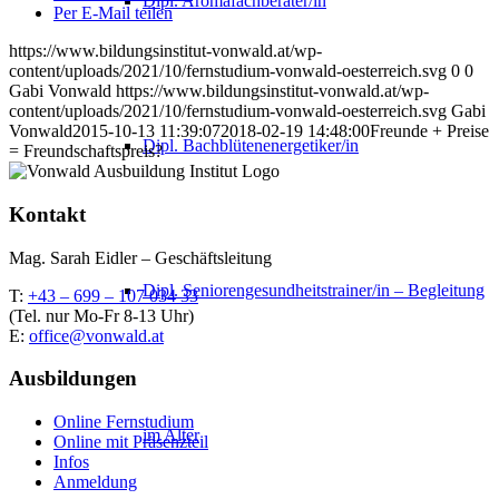
Dipl. Aromafachberater/in
Per E-Mail teilen
https://www.bildungsinstitut-vonwald.at/wp-
content/uploads/2021/10/fernstudium-vonwald-oesterreich.svg
0
0
Gabi Vonwald
https://www.bildungsinstitut-vonwald.at/wp-
content/uploads/2021/10/fernstudium-vonwald-oesterreich.svg
Gabi
Vonwald
2015-10-13 11:39:07
2018-02-19 14:48:00
Freunde + Preise
Dipl. Bachblütenenergetiker/in
= Freundschaftspreis?
Kontakt
Mag. Sarah Eidler – Geschäftsleitung
Dipl. Seniorengesundheitstrainer/in – Begleitung
T:
+43 – 699 – 107 034 33
(Tel. nur Mo-Fr 8-13 Uhr)
E:
office@vonwald.at
Ausbildungen
Online Fernstudium
im Alter
Online mit Präsenzteil
Infos
Anmeldung