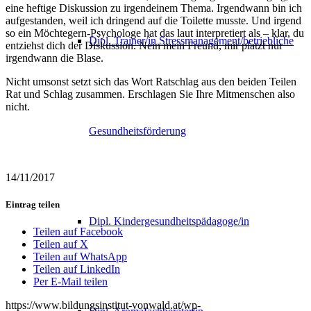
eine heftige Diskussion zu irgendeinem Thema. Irgendwann bin ich
aufgestanden, weil ich dringend auf die Toilette musste. Und irgend
so ein Möchtegern-Psychologe hat das laut interpretiert als – klar, du
Dipl. Trainer/in Stressmanagement/betriebliche
entziehst dich der Diskussion. Nein mein Freund, mir platzt nur
irgendwann die Blase.
Nicht umsonst setzt sich das Wort Ratschlag aus den beiden Teilen
Rat und Schlag zusammen. Erschlagen Sie Ihre Mitmenschen also
nicht.
Gesundheitsförderung
14/11/2017
Eintrag teilen
Dipl. Kindergesundheitspädagoge/in
Teilen auf Facebook
Teilen auf X
Teilen auf WhatsApp
Teilen auf LinkedIn
Per E-Mail teilen
https://www.bildungsinstitut-vonwald.at/wp-