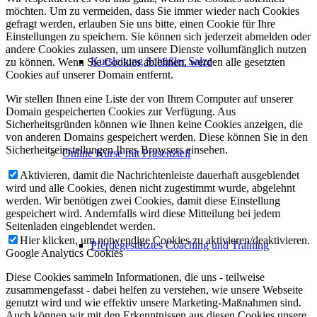
möchten. Um zu vermeiden, dass Sie immer wieder nach Cookies
gefragt werden, erlauben Sie uns bitte, einen Cookie für Ihre
Einstellungen zu speichern. Sie können sich jederzeit abmelden oder
andere Cookies zulassen, um unsere Dienste vollumfänglich nutzen
Kursleitung Schüßler Salze
zu können. Wenn Sie Cookies ablehnen, werden alle gesetzten
Cookies auf unserer Domain entfernt.
Wir stellen Ihnen eine Liste der von Ihrem Computer auf unserer
Domain gespeicherten Cookies zur Verfügung. Aus
Sicherheitsgründen können wie Ihnen keine Cookies anzeigen, die
von anderen Domains gespeichert werden. Diese können Sie in den
Sicherheitseinstellungen Ihres Browsers einsehen.
Online Kurse mit Präsenzteil
Aktivieren, damit die Nachrichtenleiste dauerhaft ausgeblendet
wird und alle Cookies, denen nicht zugestimmt wurde, abgelehnt
werden. Wir benötigen zwei Cookies, damit diese Einstellung
gespeichert wird. Andernfalls wird diese Mitteilung bei jedem
Seitenladen eingeblendet werden.
Hier klicken, um notwendige Cookies zu aktivieren/deaktivieren.
Pferdegestütztes Coaching und Training
Google Analytics Cookies
Diese Cookies sammeln Informationen, die uns - teilweise
zusammengefasst - dabei helfen zu verstehen, wie unsere Webseite
genutzt wird und wie effektiv unsere Marketing-Maßnahmen sind.
Auch können wir mit den Erkenntnissen aus diesen Cookies unsere