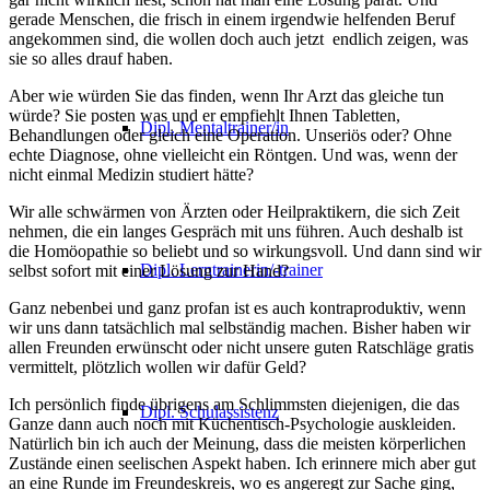
gerade Menschen, die frisch in einem irgendwie helfenden Beruf
angekommen sind, die wollen doch auch jetzt endlich zeigen, was
sie so alles drauf haben.
Aber wie würden Sie das finden, wenn Ihr Arzt das gleiche tun
würde? Sie posten was und er empfiehlt Ihnen Tabletten,
Dipl. Mentaltrainer/in
Behandlungen oder gleich eine Operation. Unseriös oder? Ohne
echte Diagnose, ohne vielleicht ein Röntgen. Und was, wenn der
nicht einmal Medizin studiert hätte?
Wir alle schwärmen von Ärzten oder Heilpraktikern, die sich Zeit
nehmen, die ein langes Gespräch mit uns führen. Auch deshalb ist
die Homöopathie so beliebt und so wirkungsvoll. Und dann sind wir
Dipl. Lerntrainerin/-trainer
selbst sofort mit einer Lösung zur Hand?
Ganz nebenbei und ganz profan ist es auch kontraproduktiv, wenn
wir uns dann tatsächlich mal selbständig machen. Bisher haben wir
allen Freunden erwünscht oder nicht unsere guten Ratschläge gratis
vermittelt, plötzlich wollen wir dafür Geld?
Ich persönlich finde übrigens am Schlimmsten diejenigen, die das
Dipl. Schulassistenz
Ganze dann auch noch mit Küchentisch-Psychologie auskleiden.
Natürlich bin ich auch der Meinung, dass die meisten körperlichen
Zustände einen seelischen Aspekt haben. Ich erinnere mich aber gut
an eine Runde im Freundeskreis, wo es angeregt zur Sache ging,