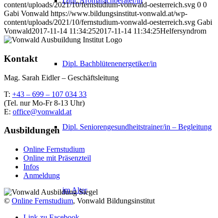
Dipl. Aromafachberater/in
content/uploads/2021/10/fernstudium-vonwald-oesterreich.svg
0
0
Gabi Vonwald
https://www.bildungsinstitut-vonwald.at/wp-
content/uploads/2021/10/fernstudium-vonwald-oesterreich.svg
Gabi
Vonwald
2017-11-14 11:34:25
2017-11-14 11:34:25
Helfersyndrom
Kontakt
Dipl. Bachblütenenergetiker/in
Mag. Sarah Eidler – Geschäftsleitung
T:
+43 – 699 – 107 034 33
(Tel. nur Mo-Fr 8-13 Uhr)
E:
office@vonwald.at
Dipl. Seniorengesundheitstrainer/in – Begleitung
Ausbildungen
Online Fernstudium
Online mit Präsenzteil
Infos
Anmeldung
im Alter
©
Online Fernstudium
, Vonwald Bildungsinstitut
Link zu Facebook