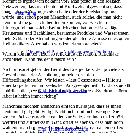
Kommt es irgendwem bekannt vor? Man postet in den sozialen
Netzwerken, dass man heute mit Kopfweh aufgewacht sei, dass
man sich den Zeh angestoßen hätte oder der Kreislauf spinnen
Ausbildung
würde, und schon posten Menschen, auch solche, die man nicht
kennt und die gar nicht beurteilen können, vor welchem
Hintergrund man solche Befindlichkeiten hat, gute Ratschläge.
Kräutertees und Bachblüten, bestimmte Produkte und Wasser treten,
mehr Schlaf oder Atemübungen oder gleich die Adresse eines guten
Heilpraktikers. Aber haben wir denn darum gebeten?
Diplom- und Basis-Ausbildungen – Fernkurs:
Warum kommt bei vielen so reflexartig die Aktion, Ratschläge
anzubieten. Kann das denn falsch sein?
Nicht umsonst gehört der Beruf des Energetikers, den ja viele als
Gewerbe nach der Ausbildung anmelden, zu den
Hilfestellungsberufen. Wir leisten – laut Gesetzestext – Hilfe zu
einer körperlichen und seelischen Ausgewogenheit“. Und das gefällt
Dipl. Ernährungstrainer/in
natürlich allen, die tief in sich das Mutter-Theresa-Syndrom spüren.
Aber ist helfen immer richtig?
Manchmal möchten Menschen einfach nur sagen, dass es ihnen
heute nicht gut geht. Fertig. Nicht mehr und nicht weniger. Sie
wollen höchstens noch jemanden zur Seite, der ihnen mal zuhört,
wertfrei und aufmerksam. Ganz oft ist es aber so, dass man noch
während man hört, eine Antwort formuliert. Dass man einen Text
Dipl. Humanenergetiker/in
gar nicht wirklich liest, schon hat man eine Lösung parat. Und