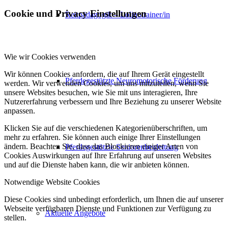
Cookie und Privacy Einstellungen
Reitpädagogik – Lolinotrainer/in
Wie wir Cookies verwenden
Wir können Cookies anfordern, die auf Ihrem Gerät eingestellt
Pferdegestützte Neuromotorische Förderung
werden. Wir verwenden Cookies, um uns mitzuteilen, wenn Sie
unsere Websites besuchen, wie Sie mit uns interagieren, Ihre
Nutzererfahrung verbessern und Ihre Beziehung zu unserer Website
anpassen.
Klicken Sie auf die verschiedenen Kategorienüberschriften, um
mehr zu erfahren. Sie können auch einige Ihrer Einstellungen
ändern. Beachten Sie, dass das Blockieren einiger Arten von
Pferdegestützte Seniorenbegleitung
Cookies Auswirkungen auf Ihre Erfahrung auf unseren Websites
und auf die Dienste haben kann, die wir anbieten können.
Notwendige Website Cookies
Diese Cookies sind unbedingt erforderlich, um Ihnen die auf unserer
Webseite verfügbaren Dienste und Funktionen zur Verfügung zu
Aktuelle Angebote
stellen.