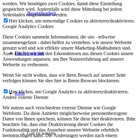
werden. Wir benötigen zwei Cookies, damit diese Einstellung
gespeichert wird. Andernfalls wird diese Mitteilung bei jedem
Biografiearbeit
Seitenladen eingeblendet werden.
Hier klicken, um notwendige Cookies zu aktivieren/deaktivieren.
Google Analytics Cookies
Diese Cookies sammeln Informationen, die uns - teilweise
zusammengefasst - dabei helfen zu verstehen, wie unsere Webseite
genutzt wird und wie effektiv unsere Marketing-Maßnahmen sind.
Für Neugierige
Auch können wir mit den Erkenntnissen aus diesen Cookies unsere
Anwendungen anpassen, um Ihre Nutzererfahrung auf unserer
Webseite zu verbessern.
Wenn Sie nicht wollen, dass wir Ihren Besuch auf unserer Seite
verfolgen können Sie dies hier in Ihrem Browser blockieren:
Hier klicken, um Google Analytics zu aktivieren/deaktivieren.
Infos
Andere externe Dienste
Wir nutzen auch verschiedene externe Dienste wie Google
Webfonts. Da diese Anbieter möglicherweise personenbezogene
Daten von Ihnen speichern, können Sie diese hier deaktivieren. Bitte
beachten Sie, dass eine Deaktivierung dieser Cookies die
Funktionalität und das Aussehen unserer Webseite erheblich
Gut zu wissen
beeinträchtigen kann. Die Änderungen werden nach einem