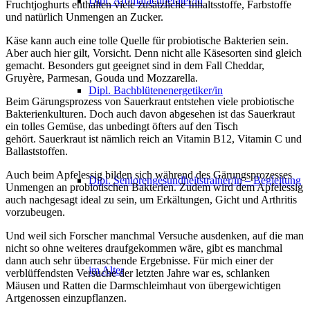
Dipl. Aromafachberater/in
Fruchtjoghurts enthalten viele zusätzliche Inhaltsstoffe, Farbstoffe
und natürlich Unmengen an Zucker.
Käse kann auch eine tolle Quelle für probiotische Bakterien sein.
Aber auch hier gilt, Vorsicht. Denn nicht alle Käsesorten sind gleich
gemacht. Besonders gut geeignet sind in dem Fall Cheddar,
Gruyère, Parmesan, Gouda und Mozzarella.
Dipl. Bachblütenenergetiker/in
Beim Gärungsprozess von Sauerkraut entstehen viele probiotische
Bakterienkulturen. Doch auch davon abgesehen ist das Sauerkraut
ein tolles Gemüse, das unbedingt öfters auf den Tisch
gehört. Sauerkraut ist nämlich reich an Vitamin B12, Vitamin C und
Ballaststoffen.
Auch beim Apfelessig bilden sich während des Gärungsprozesses
Dipl. Seniorengesundheitstrainer/in – Begleitung
Unmengen an probiotischen Bakterien. Zudem wird dem Apfelessig
auch nachgesagt ideal zu sein, um Erkältungen, Gicht und Arthritis
vorzubeugen.
Und weil sich Forscher manchmal Versuche ausdenken, auf die man
nicht so ohne weiteres draufgekommen wäre, gibt es manchmal
dann auch sehr überraschende Ergebnisse. Für mich einer der
im Alter
verblüffendsten Versuche der letzten Jahre war es, schlanken
Mäusen und Ratten die Darmschleimhaut von übergewichtigen
Artgenossen einzupflanzen.