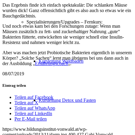
Das Ergebnis finde ich einfach spektakulär: Die schlanken Mäuse
wurden dick! Ganz offensichtlich gibt es also auch so etwas wie ein
Bauchgedächtnis.
Spezialisierungen/Upgrades – Fernkurs:
Und noch etwas kam bei den Forschungen zutage: Wenn man
Mäusen zusätzlich zu fett- und zuckerhaltiger Nahrung „gute“
Bakterien fütterte, entwickelten sie weniger schnell eine Insulin-
Resistenz und nahmen weniger leicht zu.
Aber was machen jetzt Probiotische Bakterien eigentlich in unserem
Körper? „Solche Sachen“ lernt man übrigens bei uns dann auch in
Kursleitung Waldbaden
der Ausbildung „
Ernährungscoach
„.
08/07/2019
Eintrag teilen
Teilen auf Facebook
Kursleitung Detox und Fasten
Teilen auf X
Teilen auf WhatsApp
Teilen auf LinkedIn
Per E-Mail teilen
https://www.bildungsinstitut-vonwald.at/wp-
content/uploads/2013/11/darm.jpg
400
427
Gabi Vonwald