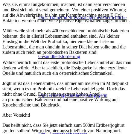
Was sie, einmal angekommen, machen, ist dann sehr verschieden
und lässt sich nicht verallgemeinern. Von einer positiven Wirkung
auf die Abwehrkräfte, bis hin zur Kampfmaschine gegen E.Coli
Dipl. Trainer/in Stressmanagement/betriebliche
Bakterien werden ihnen viele positive Eigenschaften zugesprochen.
Mittlerweile sind mehr als 400 verschiedene probiotische Bakterien
bekannt, die in allerlei Lebensmittel enthalten sind. Als kleiner
Einstieg in die Welt der Probiotika, hier eine kleine Liste an
Lebensmittel, die man ohnehin in seiner Diät haben sollte und die
zudem auch reich an probiotischen Baktieren sind:
Gesundheitsförderung
Wahrscheinlich nicht das erste probiotische Lebensmittel an das man
denken würde. Aber tatsächlich, die Essiggurke ist eine exzellente
Quelle und natürlich auch ein österreichisches Schmankerl.
Joghurt ist das Lebensmittel, das immer am meisten im Mittelpunkt
steht, wenn es um Probiotika-reiche Lebensmittel geht. Doch das
nicht ohne Grund. Es hat einen extrem hohen Anteil
Dipl. Kindergesundheitspädagoge/in
an probiotischen Bakterien und hat eine positive Wirkung auf
Knochendichte und Blutdruck.
Aber Vorsicht!
Das heißt nicht, dass Sie jetzt einfach zum 500ml Erdbeerjoghurt
greifen sollten! Wir reden hier ausschließlich von Naturjoghurt.