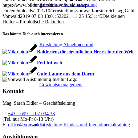
Kursleitung Kinderernährung
https://www.bildungsinstitut-vonwald.at/wp-
content/uploads/2021/10/fernstudium-vonwald-oesterreich.svg
Gabi
Vonwald
2019-07-08 13:01:52
2021-11-25 15:31:45
Die kleinen
Helfer – Probiotische Bakterien
Das könnte Dich auch interessieren
Kursleitung Abnehmen und
Bakterien, die eigentlichen Herrscher der Welt
Fett tut weh
Gute Laune aus dem Darm
Gewichtsmanagement
Kontakt
Mag. Sarah Eidler – Geschäftsleitung
T:
+43 – 699 – 107 034 33
(Tel. nur Mo-Fr 8-13 Uhr)
E:
office@vonwald.at
Kursleitung Kinder- und Jugendmentaltraining
Ausbildungen