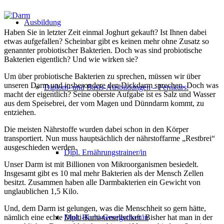
Ausbildung
Haben Sie in letzter Zeit einmal Joghurt gekauft? Ist Ihnen dabei
etwas aufgefallen? Scheinbar gibt es keinen mehr ohne Zusatz so
genannter probiotischer Bakterien. Doch was sind probiotische
Bakterien eigentlich? Und wie wirken sie?
Um über probiotische Bakterien zu sprechen, müssen wir über
unseren Darm und insbesondere den Dickdarm sprechen. Doch was
Diplom- und Basis-Ausbildungen – Fernkurs:
macht der eigentlich? Seine oberste Aufgabe ist es Salz und Wasser
aus dem Speisebrei, der vom Magen und Dünndarm kommt, zu
entziehen.
Die meisten Nährstoffe wurden dabei schon in den Körper
transportiert. Nun muss hauptsächlich der nährstoffarme „Restbrei“
ausgeschieden werden.
Dipl. Ernährungstrainer/in
Unser Darm ist mit Billionen von Mikroorganismen besiedelt.
Insgesamt gibt es 10 mal mehr Bakterien als der Mensch Zellen
besitzt. Zusammen haben alle Darmbakterien ein Gewicht von
unglaublichen 1,5 Kilo.
Und, dem Darm ist gelungen, was die Menschheit so gern hätte,
nämlich eine echte Multi-Kulti-Gesellschaft. Bisher hat man in der
Dipl. Humanenergetiker/in