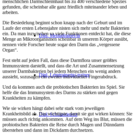
menschlichen Darmschleimhaut bis zu 400 verschiedene Spezies
gefunden, die scheinbar alle ganz friedlich miteinander leben und
arbeiten.
Die Besiedelung beginnt schon knapp nach der Geburt und im
Laufe der ersten Lebensjahre nisten sich mehr und mehr Bakterien
ein. Da man inzwischen so viele Funktionen entdeckt hat, die diese
Dipl. Mentaltrainer/in
Menge an Mikroorganismen scheinbar in unserem Körper ausübt,
nennen viele Forscher heute sogar den Darm das „vergessene
Organ“.
Fest steht auf jeden Fall, dass diese Darmflora unser größtes
Immunsystem darstellt, und dass die Art und Zusammensetzung
unserer Darmbakterien bei jedem Menschen ein wenig anders
Dipl. Lerntrainerin/-trainer
aussieht, sozusagen ein zweiter individueller Fingerabdruck.
Und da kommen auch die probiotischen Bakterien ins Spiel. Sie
helfe die das Immunsystem des Darms zu stärken und gegen
Krankheiten zu kämpfen.
Wie sie wirken hängt dabei sehr stark vom jeweiligen
Krankheitsbild ab. Das wichtigste, damit sie gut wirken können: Sie
Dipl. Schulassistenz
müssen auch richtig ankommen. Auf dem Weg ins Blut, müssen die
probiotischen Bakterien die Reise durch Magen und Dünndarm
überstehen und dann im Dickdarm durchsetzen.