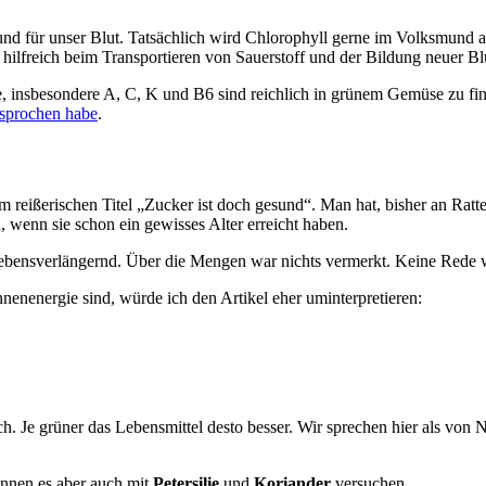
sund für unser Blut. Tatsächlich wird Chlorophyll gerne im Volksmund a
r hilfreich beim Transportieren von Sauerstoff und der Bildung neuer Bl
ne, insbesondere A, C, K und B6 sind reichlich in grünem Gemüse zu f
esprochen habe
.
dem reißerischen Titel „Zucker ist doch gesund“. Man hat, bisher an Rat
, wenn sie schon ein gewisses Alter erreicht haben.
r lebensverlängernd. Über die Mengen war nichts vermerkt. Keine Rede 
enenergie sind, würde ich den Artikel eher uminterpretieren:
ach. Je grüner das Lebensmittel desto besser. Wir sprechen hier als von
önnen es aber auch mit
Petersilie
und
Koriander
versuchen.