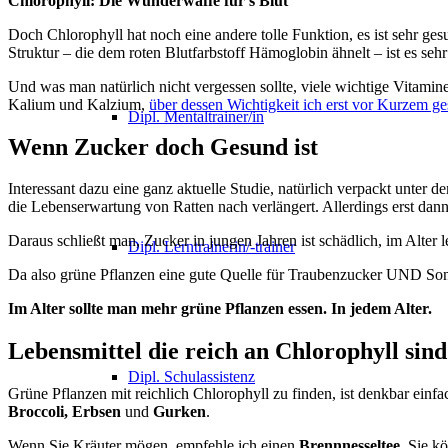
Chlorophyll: Die Wunderwaffe für’s Blut
Doch Chlorophyll hat noch eine andere tolle Funktion, es ist sehr ge
Struktur – die dem roten Blutfarbstoff Hämoglobin ähnelt – ist es seh
Und was man natürlich nicht vergessen sollte, viele wichtige Vitami
Kalium und Kalzium,
über dessen Wichtigkeit ich erst vor Kurzem g
Dipl. Mentaltrainer/in
Wenn Zucker doch Gesund ist
Interessant dazu eine ganz aktuelle Studie, natürlich verpackt unter 
die Lebenserwartung von Ratten nach verlängert. Allerdings erst dann
Daraus schließt man, Zucker in jungen Jahren ist schädlich, im Alte
Dipl. Lerntrainerin/-trainer
Da also grüne Pflanzen eine gute Quelle für Traubenzucker UND Sonn
Im Alter sollte man mehr grüne Pflanzen essen. In jedem Alter.
Lebensmittel die reich an Chlorophyll sind
Dipl. Schulassistenz
Grüne Pflanzen mit reichlich Chlorophyll zu finden, ist denkbar einf
Broccoli, Erbsen
und
Gurken
.
Wenn Sie Kräuter mögen, empfehle ich einen
Brennnesseltee
. Sie k