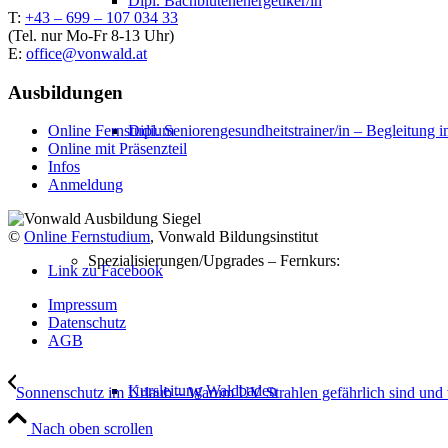
Dipl. Bachblütenenergetiker/in
T:
+43 – 699 – 107 034 33
(Tel. nur Mo-Fr 8-13 Uhr)
E:
office@vonwald.at
Ausbildungen
Dipl. Seniorengesundheitstrainer/in – Begleitung i
Online Fernstudium
Online mit Präsenzteil
Infos
Anmeldung
©
Online Fernstudium
, Vonwald Bildungsinstitut
Spezialisierungen/Upgrades – Fernkurs:
Link zu Facebook
Impressum
Datenschutz
AGB
Kursleitung Waldbaden
Sonnenschutz im Urlaub – Warum UV Strahlen gefährlich sind und w
Nach oben scrollen