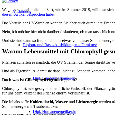
Wenn es so unglaublich heiß ist, wie im Sommer 2019, will man sich 
Ausbildung
diesem Artikel besprochen habe
.
Die Vorteile der UV-Strahlen können Sie aber auch durch ihre Ernähr
Nein, ich möchte hier nicht darüber diskutieren, ob man tatsächlich 
Und sie sind dann so freundlich, uns etwas von dieser Sonnenenergie
Diplom- und Basis-Ausbildungen – Fernkurs:
Warum Lebensmittel mit Chlorophyll gesu
Pflanzen schaffen es nämlich, die UV-Strahlen der Sonne direkt zu ver
Und als Eigenschutz, damit sie dabei nicht zu Schaden kommen, habe
Dipl. Ernährungstrainer/in
Doch was ist Chlorophyll eigentlich genau?
Chlorophyll ist, wie gesagt, der natürliche Farbstoff, der Pflanzen
für uns beim Verzehr der Pflanze enorm Vorteilhaft ist.
Die Inhaltsstoffe
Kohlendioxid, Wasser
und
Lichtenergie
werden nä
Sonnenenergie mit Traubenzucker.
Dipl. Humanenergetiker/in