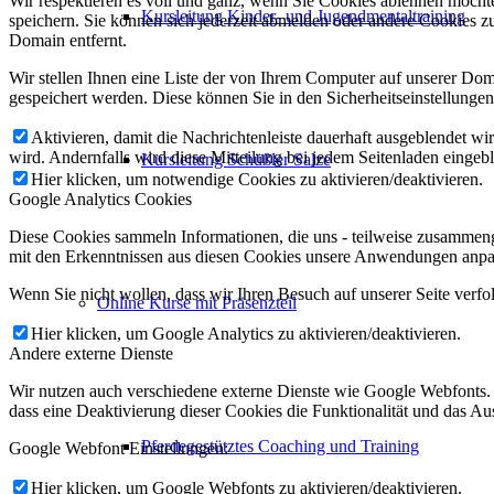
Wir respektieren es voll und ganz, wenn Sie Cookies ablehnen möchte
Kursleitung Kinder- und Jugendmentaltraining
speichern. Sie können sich jederzeit abmelden oder andere Cookies z
Domain entfernt.
Wir stellen Ihnen eine Liste der von Ihrem Computer auf unserer D
gespeichert werden. Diese können Sie in den Sicherheitseinstellunge
Aktivieren, damit die Nachrichtenleiste dauerhaft ausgeblendet w
wird. Andernfalls wird diese Mitteilung bei jedem Seitenladen eingeb
Kursleitung Schüßler Salze
Hier klicken, um notwendige Cookies zu aktivieren/deaktivieren.
Google Analytics Cookies
Diese Cookies sammeln Informationen, die uns - teilweise zusammeng
mit den Erkenntnissen aus diesen Cookies unsere Anwendungen anpas
Wenn Sie nicht wollen, dass wir Ihren Besuch auf unserer Seite verfo
Online Kurse mit Präsenzteil
Hier klicken, um Google Analytics zu aktivieren/deaktivieren.
Andere externe Dienste
Wir nutzen auch verschiedene externe Dienste wie Google Webfonts. 
dass eine Deaktivierung dieser Cookies die Funktionalität und das 
Pferdegestütztes Coaching und Training
Google Webfont Einstellungen:
Hier klicken, um Google Webfonts zu aktivieren/deaktivieren.