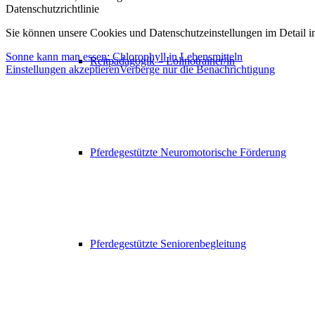
Datenschutzrichtlinie
Sie können unsere Cookies und Datenschutzeinstellungen im Detail in
Sonne kann man essen: Chlorophyll in Lebensmitteln
Reitpädagogik – Lolinotrainer/in
Einstellungen akzeptieren
Verberge nur die Benachrichtigung
Pferdegestützte Neuromotorische Förderung
Pferdegestützte Seniorenbegleitung