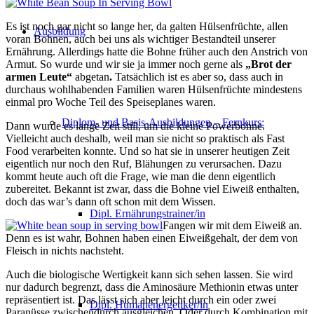
Es ist noch gar nicht so lange her, da galten Hülsenfrüchte, allen
Ausbildung
voran Bohnen, auch bei uns als wichtiger Bestandteil unserer
Ernährung. Allerdings hatte die Bohne früher auch den Anstrich von
Armut. So wurde und wir sie ja immer noch gerne als
„Brot der
armen Leute“
abgetan
.
Tatsächlich ist es aber so, dass auch in
durchaus wohlhabenden Familien waren Hülsenfrüchte mindestens
einmal pro Woche Teil des Speiseplanes waren.
Diplom- und Basis-Ausbildungen – Fernkurs:
Dann wurde es lange Zeit still, um die kleine Powerbohne.
Vielleicht auch deshalb, weil man sie nicht so praktisch als Fast
Food verarbeiten konnte. Und so hat sie in unserer heutigen Zeit
eigentlich nur noch den Ruf, Blähungen zu verursachen. Dazu
kommt heute auch oft die Frage, wie man die denn eigentlich
zubereitet. Bekannt ist zwar, dass die Bohne viel Eiweiß enthalten,
doch das war’s dann oft schon mit dem Wissen.
Dipl. Ernährungstrainer/in
Fangen wir mit dem Eiweiß an.
Denn es ist wahr, Bohnen haben einen Eiweißgehalt, der dem von
Fleisch in nichts nachsteht.
Auch die biologische Wertigkeit kann sich sehen lassen. Sie wird
nur dadurch begrenzt, dass die Aminosäure Methionin etwas unter
repräsentiert ist. Das lässt sich aber leicht durch ein oder zwei
Dipl. Humanenergetiker/in
Paranüsse zwischendurch ausgleichen. Oder durch Kombination mit