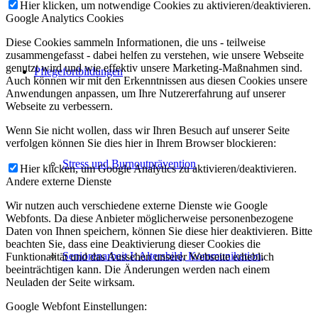
Hier klicken, um notwendige Cookies zu aktivieren/deaktivieren.
Google Analytics Cookies
Diese Cookies sammeln Informationen, die uns - teilweise
zusammengefasst - dabei helfen zu verstehen, wie unsere Webseite
genutzt wird und wie effektiv unsere Marketing-Maßnahmen sind.
Pflegefortbildungen
Auch können wir mit den Erkenntnissen aus diesen Cookies unsere
Anwendungen anpassen, um Ihre Nutzererfahrung auf unserer
Webseite zu verbessern.
Wenn Sie nicht wollen, dass wir Ihren Besuch auf unserer Seite
verfolgen können Sie dies hier in Ihrem Browser blockieren:
Stress und Burnoutprävention
Hier klicken, um Google Analytics zu aktivieren/deaktivieren.
Andere externe Dienste
Wir nutzen auch verschiedene externe Dienste wie Google
Webfonts. Da diese Anbieter möglicherweise personenbezogene
Daten von Ihnen speichern, können Sie diese hier deaktivieren. Bitte
beachten Sie, dass eine Deaktivierung dieser Cookies die
Seniorenarbeit I: Altersbild, Kommunikation,
Funktionalität und das Aussehen unserer Webseite erheblich
beeinträchtigen kann. Die Änderungen werden nach einem
Neuladen der Seite wirksam.
Google Webfont Einstellungen: