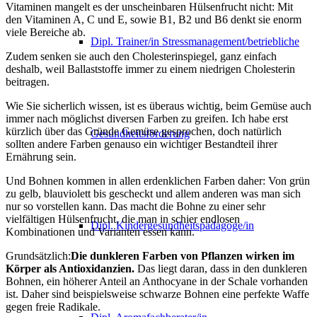
Vitaminen mangelt es der unscheinbaren Hülsenfrucht nicht: Mit
den Vitaminen A, C und E, sowie B1, B2 und B6 denkt sie enorm
viele Bereiche ab.
Dipl. Trainer/in Stressmanagement/betriebliche
Zudem senken sie auch den Cholesterinspiegel, ganz einfach
deshalb, weil Ballaststoffe immer zu einem niedrigen Cholesterin
beitragen.
Wie Sie sicherlich wissen, ist es überaus wichtig, beim Gemüse auch
immer nach möglichst diversen Farben zu greifen. Ich habe erst
kürzlich über das Gründe Gemüse gesprochen, doch natürlich
Gesundheitsförderung
sollten andere Farben genauso ein wichtiger Bestandteil ihrer
Ernährung sein.
Und Bohnen kommen in allen erdenklichen Farben daher: Von grün
zu gelb, blauviolett bis gescheckt und allem anderen was man sich
nur so vorstellen kann. Das macht die Bohne zu einer sehr
vielfältigen Hülsenfrucht, die man in schier endlosen
Dipl. Kindergesundheitspädagoge/in
Kombinationen und Varianten essen kann.
Grundsätzlich:
Die dunkleren Farben von Pflanzen wirken im
Körper als Antioxidanzien.
Das liegt daran, dass in den dunkleren
Bohnen, ein höherer Anteil an Anthocyane in der Schale vorhanden
ist. Daher sind beispielsweise schwarze Bohnen eine perfekte Waffe
gegen freie Radikale.