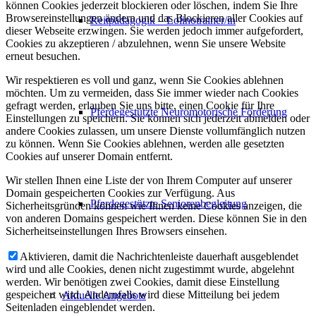
können Cookies jederzeit blockieren oder löschen, indem Sie Ihre
Browsereinstellungen ändern und das Blockieren aller Cookies auf
Reitpädagogik – Lolinotrainer/in
dieser Webseite erzwingen. Sie werden jedoch immer aufgefordert,
Cookies zu akzeptieren / abzulehnen, wenn Sie unsere Website
erneut besuchen.
Wir respektieren es voll und ganz, wenn Sie Cookies ablehnen
möchten. Um zu vermeiden, dass Sie immer wieder nach Cookies
gefragt werden, erlauben Sie uns bitte, einen Cookie für Ihre
Pferdegestützte Neuromotorische Förderung
Einstellungen zu speichern. Sie können sich jederzeit abmelden oder
andere Cookies zulassen, um unsere Dienste vollumfänglich nutzen
zu können. Wenn Sie Cookies ablehnen, werden alle gesetzten
Cookies auf unserer Domain entfernt.
Wir stellen Ihnen eine Liste der von Ihrem Computer auf unserer
Domain gespeicherten Cookies zur Verfügung. Aus
Pferdegestützte Seniorenbegleitung
Sicherheitsgründen können wie Ihnen keine Cookies anzeigen, die
von anderen Domains gespeichert werden. Diese können Sie in den
Sicherheitseinstellungen Ihres Browsers einsehen.
Aktivieren, damit die Nachrichtenleiste dauerhaft ausgeblendet
wird und alle Cookies, denen nicht zugestimmt wurde, abgelehnt
werden. Wir benötigen zwei Cookies, damit diese Einstellung
gespeichert wird. Andernfalls wird diese Mitteilung bei jedem
Aktuelle Angebote
Seitenladen eingeblendet werden.