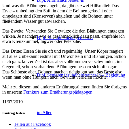
Dipl. Aromafachberater/in
Und was die Blähungen angeht, da gibt es zwei Hilfsmittel: Das
Erste – unbedingt den Saft, in dem die Bohnen gekocht oder
eingelagert sind (Konserven) abgießen und die Bohnen unter
fließendem Wasser gut abwaschen.
Das Zweite: Verwenden Sie Gewürze die den Blähungen entgegen
wirken. Je nachdem wie es geschmacklich dazu passt, empfehle ich
Dipl. Bachblütenenergetiker/in
etwa Kreuzkümmel, Ingwer oder Petersilie.
Das Dritte: Essen Sie sie oft und regelmäßig. Unser Köper reagiert
auf alles Unbekannt erstmal mit Unwohlsein und Blähungen. Schon
nach ganz kurzer Zeit ist das aber vollkommen verschwunden, im
Gegenteil, schon vorhandene Blähungen bessern sich oft sogar.
Das Schönste aber, Bohnen machen richtig gut satt, das Beste also,
Dipl. Seniorengesundheitstrainer/in – Begleitung
wenn man ohne Hungern auch Gewicht verlieren möchte.
Mehr zu diesem und anderen Ernährungsthemen finden Sie übrigens
in unserem
Fernkurs zum Ernäherungspädagogen
.
11/07/2019
im Alter
Eintrag teilen
Teilen auf Facebook