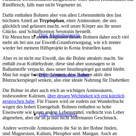
Rindfleisch, falls man nicht Vegetarier ist.
Dafür enthalten Bohnen aber von allen Lebensmitteln den fast
höchsten Anteil an
Tryptophan
, einer Aminosäure, die uns
glücklich und gelassen macht, weil unser Körper aus ihr unser
Glücks- und Schlafhormon Serotonin herstellt.
Dipl. Mentaltrainer/in
Für Menschen in armen Regionen dienen Bohnen daher noch viel
mehr als bei uns zur Eiweiß-Grundversorgung, wie ich immer
wieder bei meinem Hilfsprojekt in Kenia feststellen kann.
Aber es ist nicht nur Eiweiß, das die Bohne attraktiv macht. Sie
enthält zwar Kohlehydrate, diese sind aber sozusagen so in
Ballaststoffe verpackt, dass unser Insulinspiegel gut stabil bleibt.
Man hat sogar feststellen können, dass Bohnen aktiv den
Dipl. Lerntrainerin/-trainer
Blutzuckerspiegel senken, also eine ideale Nahrung für Diabetiker.
Die Bohne ist aber auch reich an wichtigen Aminosäuren,
insbesondere Kalzium,
über dessen Wichtigkeit ich erst kürzlich
gesprochen habe
. Für Frauen wird sie zudem zur Wunderfrucht
wegen des hohen Eisengehalt. Bohnen enthalten so hohe
Eisenwerte wie kaum andere Lebensmittel, vielleicht von Leber
Dipl. Schulassistenz
abgesehen, aber die ist ja nun nicht Jedermanns Geschmack.
Andere wertvolle Aminosäuren die Sie in der Bohne finden,
sind Magnesium, Kalium, Phosphor und. Mangan. Auch an