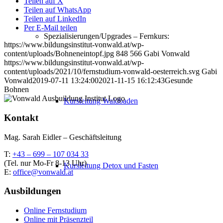
Teilen auf X
Teilen auf WhatsApp
Teilen auf LinkedIn
Per E-Mail teilen
Spezialisierungen/Upgrades – Fernkurs:
https://www.bildungsinstitut-vonwald.at/wp-
content/uploads/Bohneneintopf.jpg
848
566
Gabi Vonwald
https://www.bildungsinstitut-vonwald.at/wp-
content/uploads/2021/10/fernstudium-vonwald-oesterreich.svg
Gabi
Vonwald
2019-07-11 13:24:00
2021-11-15 16:12:43
Gesunde
Bohnen
Kursleitung Waldbaden
Kontakt
Mag. Sarah Eidler – Geschäftsleitung
T:
+43 – 699 – 107 034 33
(Tel. nur Mo-Fr 8-13 Uhr)
Kursleitung Detox und Fasten
E:
office@vonwald.at
Ausbildungen
Online Fernstudium
Online mit Präsenzteil